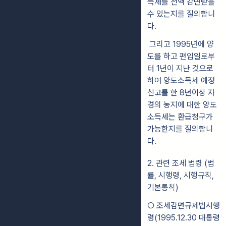
득세를 전액 감면받을
수 있는지를 질의합니
다.
그리고 1995년에 양
도를 하고 편입일로부
터 1년이 지난 것으로
하여 양도소득세 예정
신고를 한 8년이상 자
경의 농지에 대한 양도
소득세는 환급청구가
가능한지를 질의합니
다.
2. 관련 조세 법령 (법
률, 시행령, 시행규칙,
기본통칙)
○ 조세감면규제법시행
령(1995.12.30 대통령