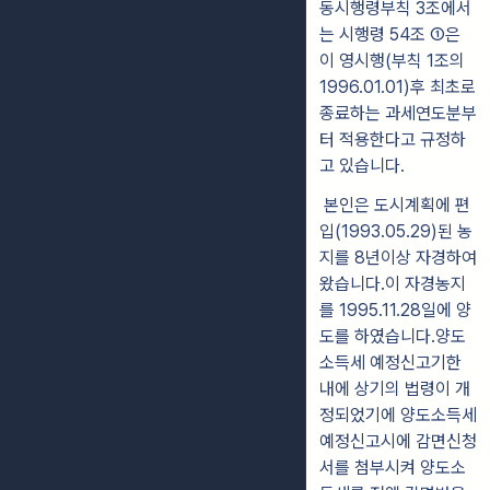
동시행령부칙 3조에서
는 시행령 54조 ①은
이 영시행(부칙 1조의
1996.01.01)후 최초로
종료하는 과세연도분부
터 적용한다고 규정하
고 있습니다.
본인은 도시계획에 편
입(1993.05.29)된 농
지를 8년이상 자경하여
왔습니다.이 자경농지
를 1995.11.28일에 양
도를 하였습니다.양도
소득세 예정신고기한
내에 상기의 법령이 개
정되었기에 양도소득세
예정신고시에 감면신청
서를 첨부시켜 양도소