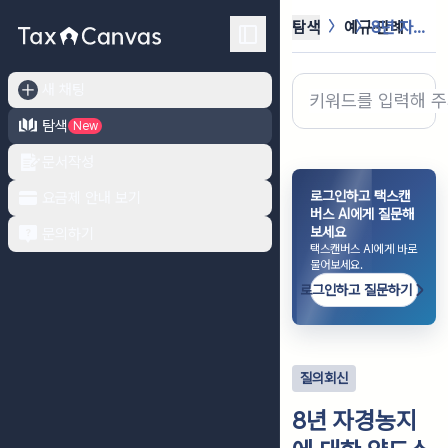
탐색
예규·판례
8년 자경농지에 대한 양도소득세의 감...
새 채팅
탐색
New
문서작성
로그인하고 택스캔
요금제 안내 보기
버스 AI에게 질문해
보세요
문의하기
택스캔버스 AI에게 바로
물어보세요.
로그인하고 질문하기
질의회신
8년 자경농지