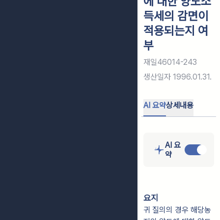
에 대한 양도소
득세의 감면이
적용되는지 여
부
재일46014-243
생산일자
1996.01.31.
AI 요약
상세내용
AI 요
약
요지
귀 질의의 경우 해당농