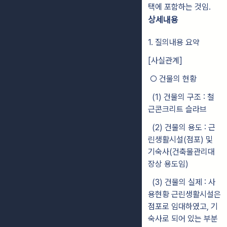
택에 포함하는 것임.
상세내용
1. 질의내용 요약
[사실관계]
○ 건물의 현황
(1) 건물의 구조 : 철
근콘크리트 슬라브
(2) 건물의 용도 : 근
린생활시설(점포) 및
기숙사(건축물관리대
장상 용도임)
(3) 건물의 실제 : 사
용현황 근린생활시설은
점포로 임대하였고, 기
숙사로 되어 있는 부분