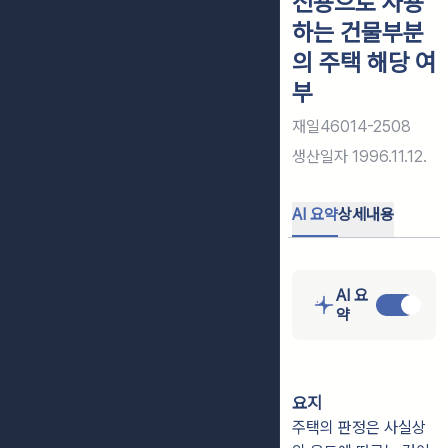
전용으로 사용
하는 건물부분
의 주택 해당 여
부
재일46014-2508
생산일자
1996.11.12.
AI 요약
상세내용
AI 요
약
요지
주택의 판정은 사실상