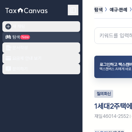
탐색
예규·판례
새 채팅
탐색
New
문서작성
요금제 안내 보기
로그인하고 택스캔버
문의하기
택스캔버스 AI에게 바로
질의회신
1세대2주택에
재일46014-2552