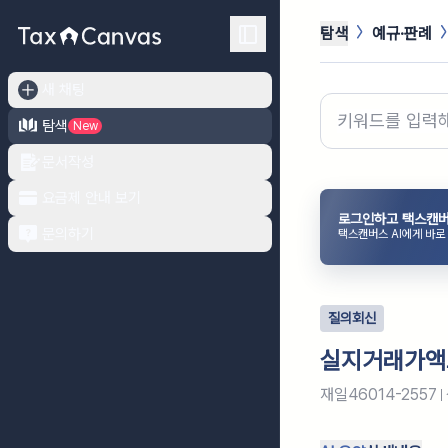
탐색
예규·판례
새 채팅
탐색
New
문서작성
요금제 안내 보기
로그인하고 택스캔버
문의하기
택스캔버스 AI에게 바로
질의회신
실지거래가액으
재일46014-2557