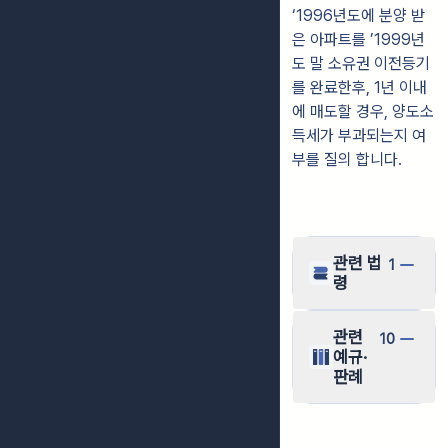
‘1996년도에 분양 받
은 아파트를 ’1999년
도 말 소유권 이전등기
를 완료한후, 1년 이내
에 매도할 경우, 양도소
득세가 부과되는지 여
부를 질의 합니다.
관련 법
1
령
관련
10
예규·
판례