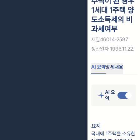
주택이 된 경우
1세대 1주택 양
도소득세의 비
과세여부
재일46014-2587
생산일자
1996.11.22.
AI 요약
상세내용
AI 요
약
요지
국내에 1주택을 소유한