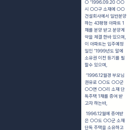
○ ‘1996.09.20 ○○
시 ○○구 소재에 ○○
건설회사에서 일반분양
하는 43평형 아파트 1
채를 분양 받고 분양계
약을 체결 한바 있으며,
이 아파트는 입주예정
일인 ’1999년도 말에
소유권 이전 등기를 필
할수 있으며,
‘1996.12월경 부모님
권유로 ○○도 ○○군
○○면 ○○리 소재 단
독주택 1채를 증여 받
고자 하는바,
1996.12월에 증여받
은 ○○도 ○○군 소재
단독 주택을 소유하고