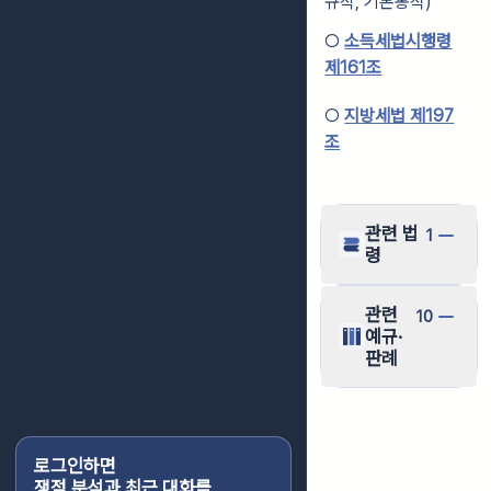
규칙, 기본통칙)
○
소득세법시행령
제161조
○
지방세법 제197
조
관련 법
1
령
관련
10
예규·
판례
로그인하면
쟁점 분석과 최근 대화를