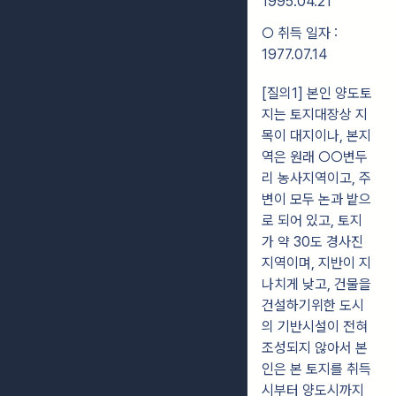
1995.04.21
○ 취득 일자 :
1977.07.14
[질의1] 본인 양도토
지는 토지대장상 지
목이 대지이나, 본지
역은 원래 ○○변두
리 농사지역이고, 주
변이 모두 논과 밭으
로 되어 있고, 토지
가 약 30도 경사진
지역이며, 지반이 지
나치게 낮고, 건물을
건설하기위한 도시
의 기반시설이 전혀
조성되지 않아서 본
인은 본 토지를 취득
시부터 양도시까지