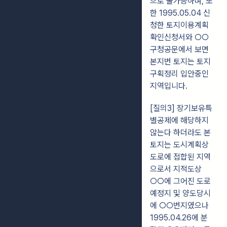
으로 불가능하며, 또
한 1995.05.04 신
청한 토지이용계획
확인신청서와 ○○
구청공문에서 보면
본지번 토지는 토지
구획정리 입안중인
지역입니다.
[질의3] 장기보유특
별공제에 해당하지
않는다 하더라도 본
토지는 도시계획상
도로에 접합된 지역
으로서 지적도상
○○에 그어진 도로
예정지 및 양도당시
에 ○○번지였으나
1995.04.26에 분