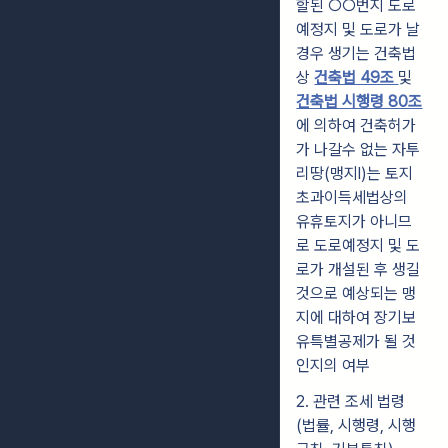
할된 ○○번지 도로
예정지 및 도로가 날
경우 생기는 건축법
상
건축법 49조
및
건축법 시행령 80조
에 의하여 건축허가
가 나갈수 없는 자투
리땅(맹지l)는 토지
초과이득세법상의
유휴토지가 아니므
로 도로예정지 및 도
로가 개설된 후 생길
것으로 예상되는 맹
지에 대하여 장기보
유특별공제가 될 것
인지의 여부
2. 관련 조세 법령
(법률, 시행령, 시행