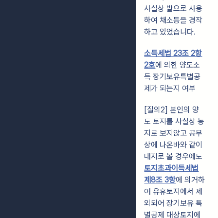
사실상 밭으로 사용
하여 채소등을 경작
하고 있었습니다.
소득세법 23조 2항
2호
에 의한 양도소
득 장기보유특별공
제가 되는지 여부
[질의2] 본인의 양
도 토지를 사실상 농
지로 보지않고 공무
상에 나온바와 같이
대지로 볼 경우에도
토지초과이득세법
제8조 3항
에 의거하
여 유휴토지에서 제
외되어 장기보유 특
별공제 대상토지에