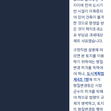
지이며 전혀 도시기
반 시설이 미확증되
어 있어 건축이 불가
한 것으로 판정을 받
은 것이 택지초과소
유 부담금 과세대상
제외 사유였습니다.
구청직원 설명에 따
르면 본 토지를 이용
하기 위하여는 형질
변경 허가를 득하여
야 하나,
도시계획법
제4조 1항
에 의거
형질변경등은 시장
군수의 허가를 득해
야 하므로 법령의 규
제가 명백하고, 토지
의 형질변경등 행위