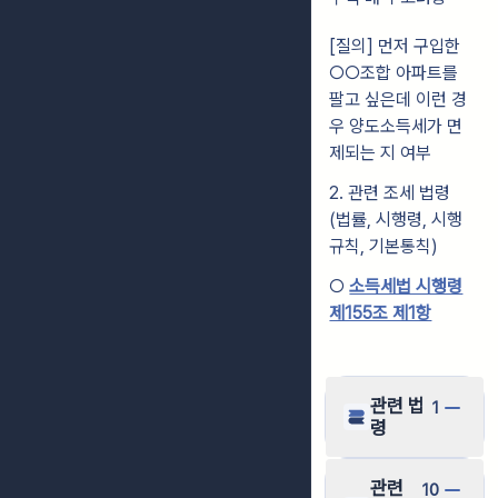
[질의] 먼저 구입한
○○조합 아파트를
팔고 싶은데 이런 경
우 양도소득세가 면
제되는 지 여부
2. 관련 조세 법령
(법률, 시행령, 시행
규칙, 기본통칙)
○
소득세법 시행령
제155조 제1항
관련 법
1
령
관련
10