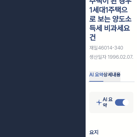
주택이 된 경우
1세대1주택으
로 보는 양도소
득세 비과세요
건
재일46014-340
생산일자
1996.02.07.
AI 요약
상세내용
AI 요
약
요지