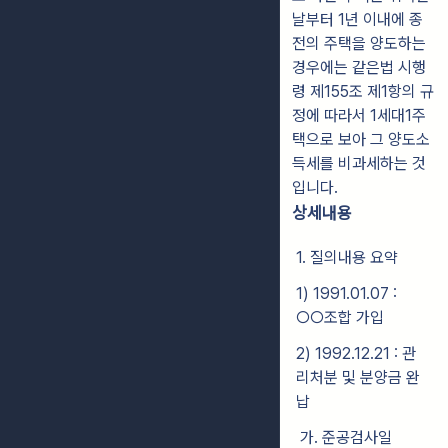
날부터 1년 이내에 종
전의 주택을 양도하는
경우에는 같은법 시행
령 제155조 제1항의 규
정에 따라서 1세대1주
택으로 보아 그 양도소
득세를 비과세하는 것
입니다.
상세내용
1. 질의내용 요약
1) 1991.01.07 :
○○조합 가입
2) 1992.12.21 : 관
리처분 및 분양금 완
납
가. 준공검사일