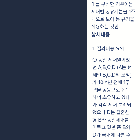
대를 구성한 경우에는
세대별 공유지분을 1주
택으로 보아 동 규정을
적용하는 것임.
상세내용
1. 질의내용 요약
○ 동일 세대원이었
던 A,B,C,D (A는 형
제인 B,C,D의 모임)
가 10여년 전에 1주
택을 공동으로 취득
하여 소유하고 있다
가 각각 세대 분리되
었으나 D는 결혼한
형 B와 동일세대를
이루고 있던 중 B와
D가 국내에 다른 주