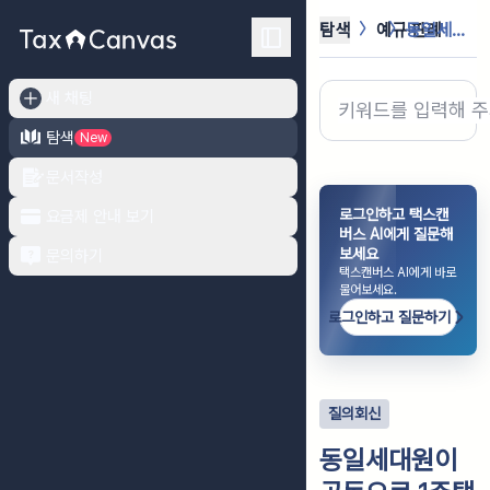
탐색
예규·판례
동일세대원이 공동으로 1주택을 소유하...
새 채팅
탐색
New
문서작성
로그인하고 택스캔
요금제 안내 보기
버스 AI에게 질문해
보세요
문의하기
택스캔버스 AI에게 바로
물어보세요.
로그인하고 질문하기
질의회신
동일세대원이