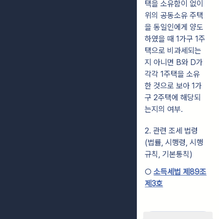
택을 소유함이 없이
위의 공동소유 주택
을 동일인에게 양도
하였을 때 1가구 1주
택으로 비과세되는
지 아니면 B와 D가
각각 1주택을 소유
한 것으로 보아 1가
구 2주택에 해당되
는지의 여부.
2. 관련 조세 법령
(법률, 시행령, 시행
규칙, 기본통칙)
○
소득세법 제89조
제3호