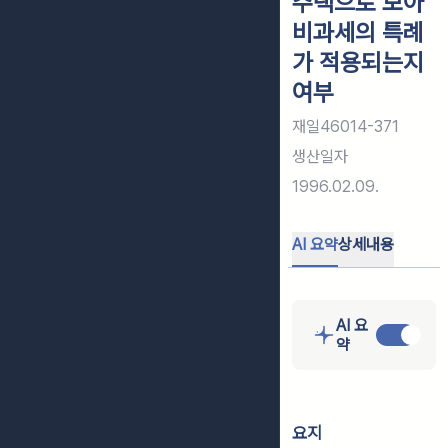
주택으로 보아
비과세의 특례
가 적용되는지
여부
재일46014-371
생산일자
1996.02.09.
AI 요약
상세내용
AI 요
약
요지