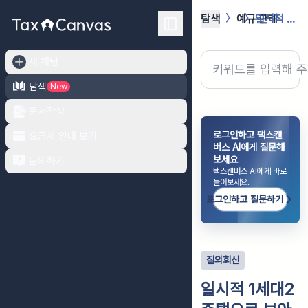
탐색
예규·판례
일시적 1세대2주택으로 보아 비과세의...
새 채팅
탐색
New
문서작성
로그인하고 택스캔
요금제 안내 보기
버스 AI에게 질문해
보세요
문의하기
택스캔버스 AI에게 바로
물어보세요.
로그인하고 질문하기
질의회신
일시적 1세대2