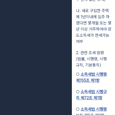
나. 새로 구입한 주택
에 1년이내에 입주 하
였다면 몇개월 또는 몇
년 이상 거주하여야 양
도소득세가 면세가능
여부
2. 관련 조세 법령
(법률, 시행령, 시행
규칙, 기본통칙)
○
소득세법 시행령
제155조 제1항
○
소득세법 시행규
칙 제72조 제1항
○
소득세법 시행령