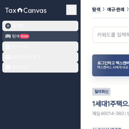
탐색
예규·판례
새 채팅
탐색
New
문서작성
요금제 안내 보기
로그인하고 택스캔버
문의하기
택스캔버스 AI에게 바로
질의회신
1세대1주택으
재일46014-380