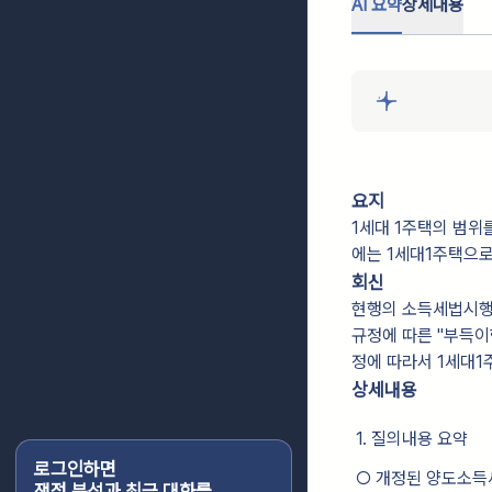
AI 요약
상세내용
요지
1세대 1주택의 범위
에는 1세대1주택으
회신
현행의 소득세법시행령
규정에 따른 "부득이한
정에 따라서 1세대1
상세내용
1. 질의내용 요약
로그인하면
○ 개정된 양도소득
쟁점 분석과 최근 대화를