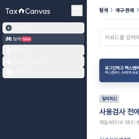
탐색
예규·판례
새 채팅
탐색
New
문서작성
요금제 안내 보기
로그인하고 택스캔버
문의하기
택스캔버스 AI에게 바로
질의회신
사용검사 전에
재일46014-382