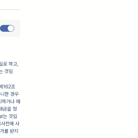
일로 하고,
는 것임
제162조
아니한 경우
니하거나 매
대금을 청
보는 것입
검사전에 사
허가를 받지