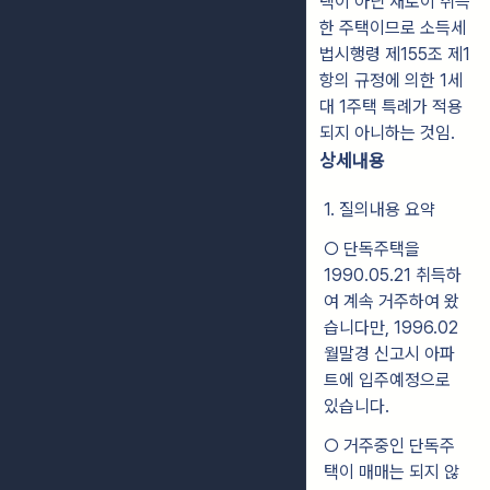
택이 아닌 새로이 취득
한 주택이므로 소득세
법시행령 제155조 제1
항의 규정에 의한 1세
대 1주택 특례가 적용
되지 아니하는 것임.
상세내용
1. 질의내용 요약
○ 단독주택을
1990.05.21 취득하
여 계속 거주하여 왔
습니다만, 1996.02
월말경 신고시 아파
트에 입주예정으로
있습니다.
○ 거주중인 단독주
택이 매매는 되지 않