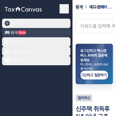
탐색
예규·판례
신주택 취득후 1년 이내 구주택을 헐...
새 채팅
탐색
New
문서작성
로그인하고 택스캔
요금제 안내 보기
버스 AI에게 질문해
보세요
문의하기
택스캔버스 AI에게 바로
물어보세요.
로그인하고 질문하기
질의회신
신주택 취득후