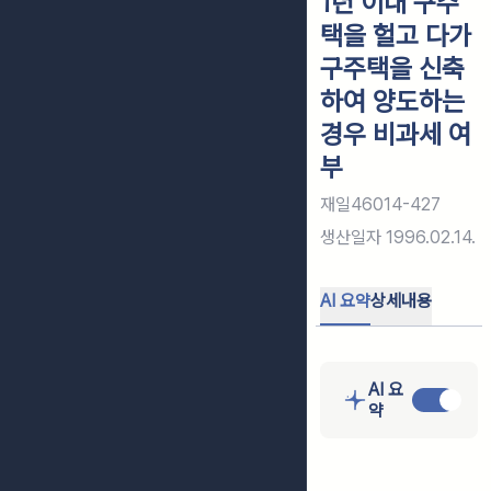
1년 이내 구주
택을 헐고 다가
구주택을 신축
하여 양도하는
경우 비과세 여
부
재일46014-427
생산일자
1996.02.14.
AI 요약
상세내용
AI 요
약