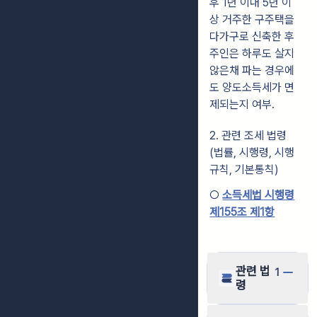
후 1년 이내 5년 이
상 거주한 구주택을
다가구로 신축한 후
주인은 하루도 살지
않은채 파는 경우에
도 양도소득세가 면
제되는지 여부.
2. 관련 조세 법령
(법률, 시행령, 시행
규칙, 기본통칙)
○
소득세법 시행령
제155조 제1항
관련 법
1
령