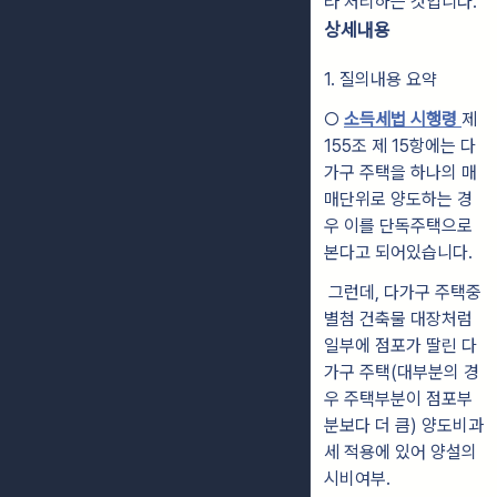
라 처리하는 것입니다.
상세내용
1. 질의내용 요약
○
소득세법 시행령
제
155조 제 15항에는 다
가구 주택을 하나의 매
매단위로 양도하는 경
우 이를 단독주택으로
본다고 되어있습니다.
그런데, 다가구 주택중
별첨 건축물 대장처럼
일부에 점포가 딸린 다
가구 주택(대부분의 경
우 주택부분이 점포부
분보다 더 큼) 양도비과
세 적용에 있어 양설의
시비여부.