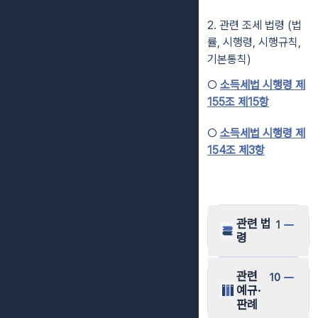
2. 관련 조세 법령 (법
률, 시행령, 시행규칙,
기본통칙)
○
소득세법 시행령 제
155조 제15항
○
소득세법 시행령 제
154조 제3항
관련 법
1
령
관련
10
예규·
판례