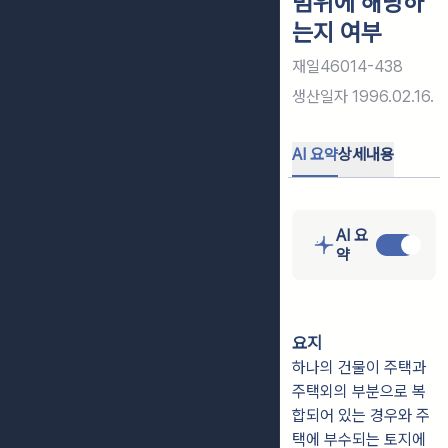
범위에 해당하
는지 여부
재일46014-438
생산일자
1996.02.16.
AI 요약
상세내용
AI 요
약
요지
하나의 건물이 주택과
주택외의 부분으로 복
합되어 있는 경우와 주
택에 부수되는 토지에