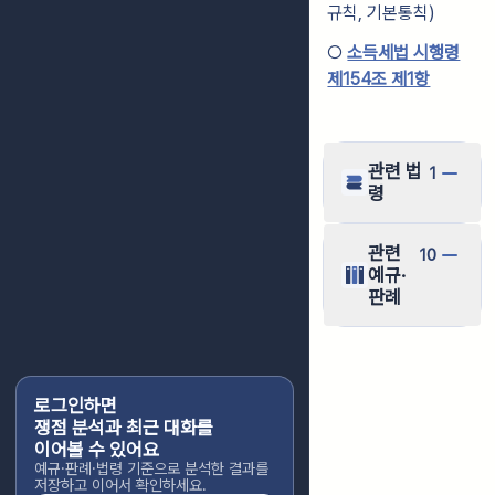
규칙, 기본통칙)
○
소득세법 시행령
제154조 제1항
관련 법
1
령
관련
10
예규·
판례
로그인하면
쟁점 분석과 최근 대화를
이어볼 수 있어요
예규·판례·법령 기준으로 분석한 결과를
저장하고 이어서 확인하세요.