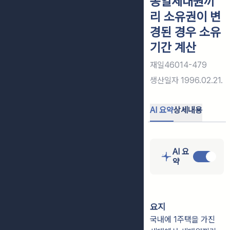
동일세대원끼
리 소유권이 변
경된 경우 소유
기간 계산
재일46014-479
생산일자
1996.02.21.
AI 요약
상세내용
AI 요
약
요지
국내에 1주택을 가진