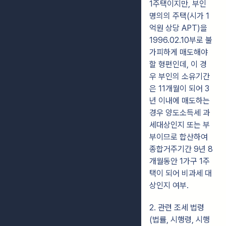
1주택이지만, 부인
명의의 주택(시가 1
억원 상당 APT)을
1996.02.10부로 불
가피하게 매도해야
할 형편인데, 이 경
우 부인의 소유기간
은 11개월이 되어 3
년 이내에 매도하는
경우 양도소득세 과
세대상인지 또는 부
부이므로 합산하여
종합거주기간 9년 8
개월동안 1가구 1주
택이 되어 비과세 대
상인지 여부.
2. 관련 조세 법령
(법률, 시행령, 시행