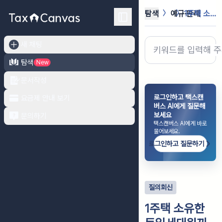
탐색
예규·판례
1주택 소유한 동일세대원끼리 소유권이...
새 채팅
탐색
New
문서작성
로그인하고 택스캔
요금제 안내 보기
버스 AI에게 질문해
보세요
문의하기
택스캔버스 AI에게 바로
물어보세요.
로그인하고 질문하기
질의회신
1주택 소유한