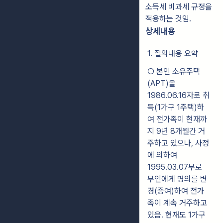
소득세 비과세 규정을
적용하는 것임.
상세내용
1. 질의내용 요약
○ 본인 소유주택
(APT)을
1986.06.16자로 취
득(1가구 1주택)하
여 전가족이 현재까
지 9년 8개월간 거
주하고 있으나, 사정
에 의하여
1995.03.07부로
부인에게 명의를 변
경(증여)하여 전가
족이 계속 거주하고
있음. 현재도 1가구