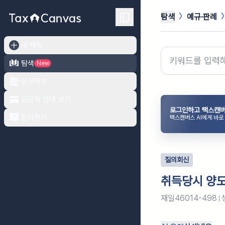
탐색
예규·판례
새 채팅
탐색
New
문서작성
요금제 안내 보기
로그인하고 택스캔버
문의하기
택스캔버스 AI에게 바로
질의회신
취득당시 양도
재일46014-498