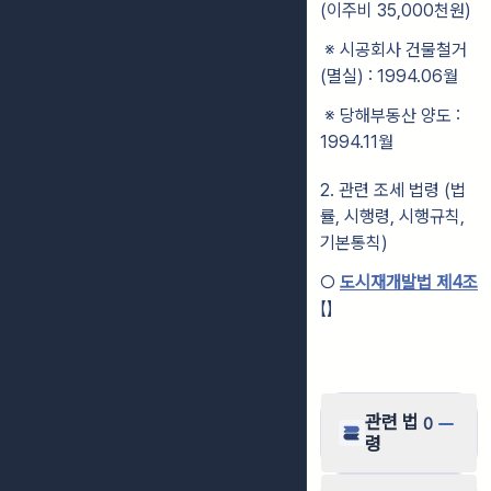
(이주비 35,000천원)
※ 시공회사 건물철거
(멸실) : 1994.06월
※ 당해부동산 양도 :
1994.11월
2. 관련 조세 법령 (법
률, 시행령, 시행규칙,
기본통칙)
○
도시재개발법 제4조
【】
관련 법
0
령