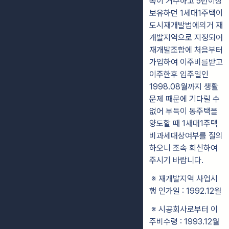
족이 거주하고 5년이상
보유하던 1세대1주택이
도시재개발법에의거 재
개발지역으로 지정되어
재개발조합에 처음부터
가입하여 이주비를받고
이주한후 입주일인
1998.08월까지 생활
문제 때문에 기다릴 수
없어 부득이 동주택을
양도할 때 1새대1주택
비과세대상여부를 질의
하오니 조속 회신하여
주시기 바랍니다.
※ 재개발지역 사업시
행 인가일 : 1992.12월
※ 시공회사로부터 이
주비수령 : 1993.12월