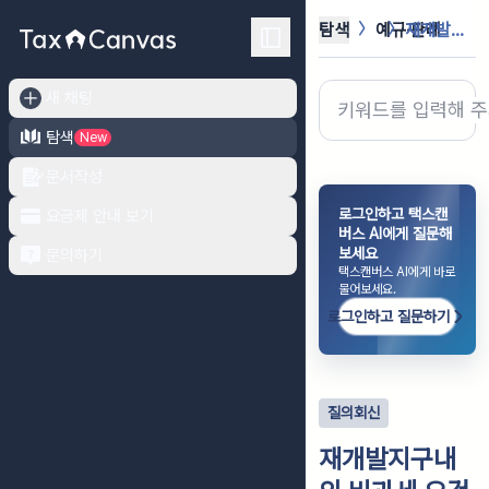
탐색
예규·판례
재개발지구내의 비과세 요건을 갖춘 주...
새 채팅
탐색
New
문서작성
로그인하고 택스캔
요금제 안내 보기
버스 AI에게 질문해
보세요
문의하기
택스캔버스 AI에게 바로
물어보세요.
로그인하고 질문하기
질의회신
재개발지구내