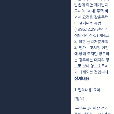
발법에 의한 재개발지
구내의 1세대1주택 비
과세 요건을 갖춘주택
이 철거된후 동법
(1995.12.29 전면 개
정되기전의 것) 제4조
의 의한 관리처분계획
의 인가・고시일 이전
에 당해 토지만 양도하
는 경우에는 대지의 양
도로 보아 양도소득세
가 과세되는 것입니다.
상세내용
1. 질의내용 요약
[질의]
본인은 3년이상 전가