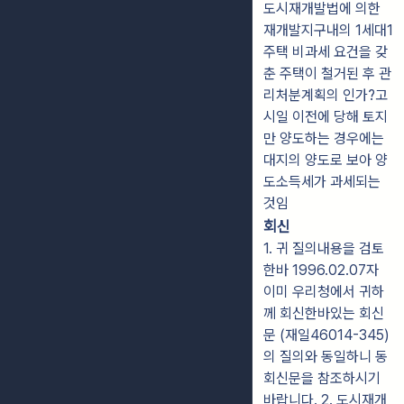
도시재개발법에 의한
재개발지구내의 1세대1
주택 비과세 요건을 갖
춘 주택이 철거된 후 관
리처분계획의 인가?고
시일 이전에 당해 토지
만 양도하는 경우에는
대지의 양도로 보아 양
도소득세가 과세되는
것임
회신
1. 귀 질의내용을 검토
한바 1996.02.07자
이미 우리청에서 귀하
께 회신한바있는 회신
문 (재일46014-345)
의 질의와 동일하니 동
회신문을 참조하시기
바랍니다. 2. 도시재개