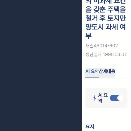
의 비과세 요건
을 갖춘 주택을
철거 후 토지만
양도시 과세 여
부
재일46014-602
생산일자
1996.03.07.
AI 요약
상세내용
AI 요
약
요지