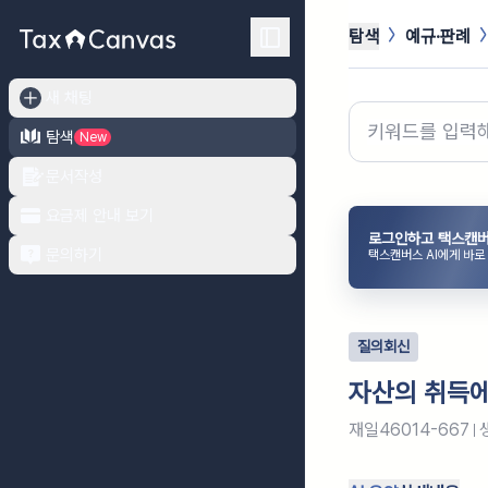
탐색
예규·판례
새 채팅
탐색
New
문서작성
요금제 안내 보기
로그인하고 택스캔버
문의하기
택스캔버스 AI에게 바로
질의회신
자산의 취득에
재일46014-667