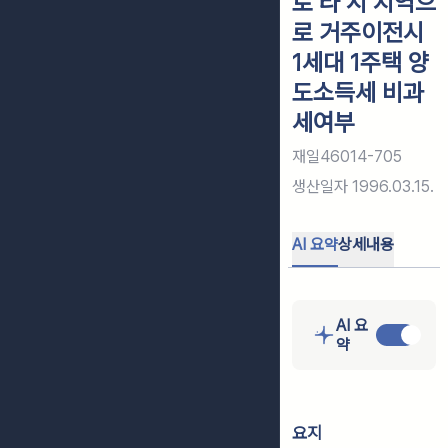
로 타 시 지역으
로 거주이전시
1세대 1주택 양
도소득세 비과
세여부
재일46014-705
생산일자
1996.03.15.
AI 요약
상세내용
AI 요
약
요지