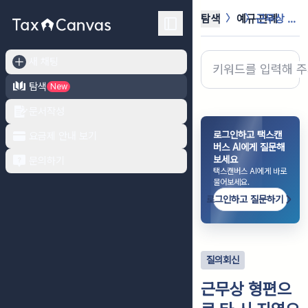
탐색
예규·판례
근무상 형편으로 타 시 지역으로 거주...
새 채팅
탐색
New
문서작성
로그인하고 택스캔
요금제 안내 보기
버스 AI에게 질문해
보세요
문의하기
택스캔버스 AI에게 바로
물어보세요.
로그인하고 질문하기
질의회신
근무상 형편으