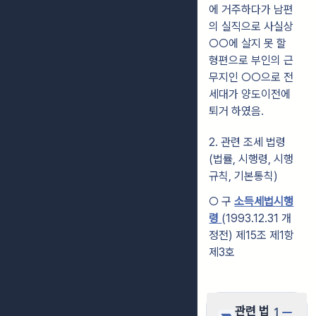
에 거주하다가 남편
의 실직으로 사실상
○○에 살지 못 할
형편으로 부인의 근
무지인 ○○으로 전
세대가 양도이전에
퇴거 하였음.
2. 관련 조세 법령
(법률, 시행령, 시행
규칙, 기본통칙)
○ 구
소득세법시행
령
(1993.12.31 개
정전) 제15조 제1항
제3호
관련 법
1