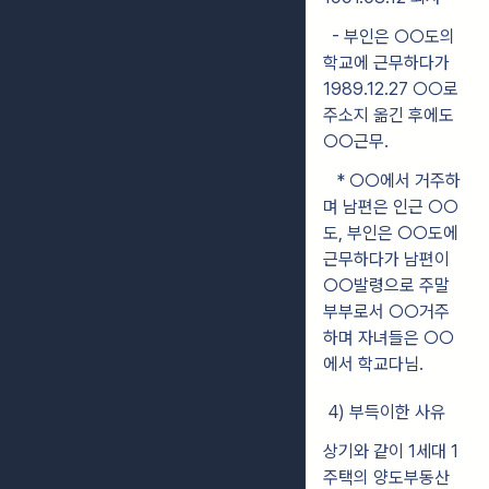
- 부인은 ○○도의
학교에 근무하다가
1989.12.27 ○○로
주소지 옮긴 후에도
○○근무.
* ○○에서 거주하
며 남편은 인근 ○○
도, 부인은 ○○도에
근무하다가 남편이
○○발령으로 주말
부부로서 ○○거주
하며 자녀들은 ○○
에서 학교다님.
4) 부득이한 사유
상기와 같이 1세대 1
주택의 양도부동산