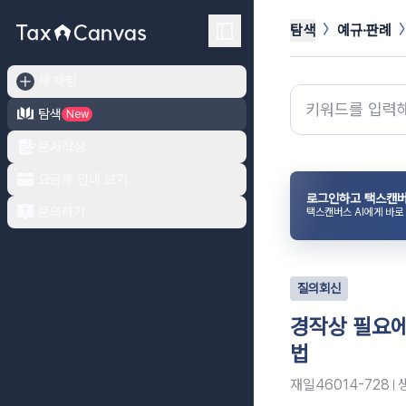
탐색
예규·판례
새 채팅
탐색
New
문서작성
요금제 안내 보기
로그인하고 택스캔버
문의하기
택스캔버스 AI에게 바로
질의회신
경작상 필요에
법
재일46014-728