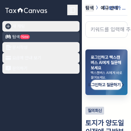
탐색
예규·판례
토지가 양도일 이전에 국방부장관 등과...
새 채팅
탐색
New
문서작성
로그인하고 택스캔
요금제 안내 보기
버스 AI에게 질문해
보세요
문의하기
택스캔버스 AI에게 바로
물어보세요.
로그인하고 질문하기
질의회신
토지가 양도일