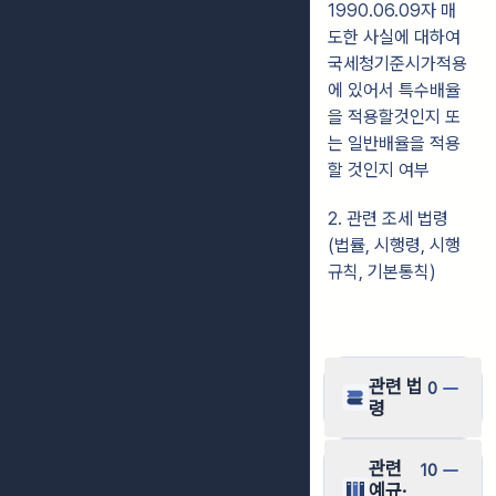
1990.06.09자 매
도한 사실에 대하여
국세청기준시가적용
에 있어서 특수배율
을 적용할것인지 또
는 일반배율을 적용
할 것인지 여부
2. 관련 조세 법령
(법률, 시행령, 시행
규칙, 기본통칙)
관련 법
0
령
관련
10
예규·