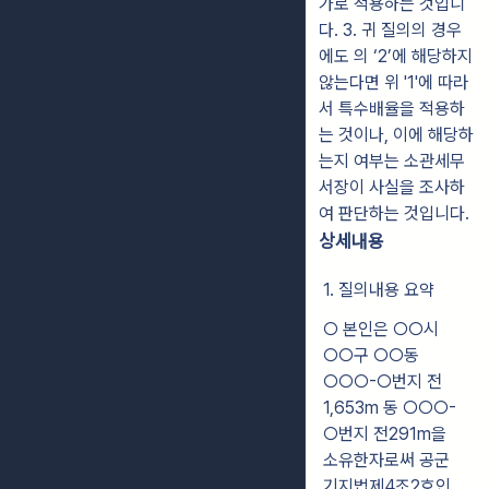
가로 적용하는 것입니
다. 3. 귀 질의의 경우
에도 의 ‘2’에 해당하지
않는다면 위 '1'에 따라
서 특수배율을 적용하
는 것이나, 이에 해당하
는지 여부는 소관세무
서장이 사실을 조사하
여 판단하는 것입니다.
상세내용
1. 질의내용 요약
○ 본인은 ○○시
○○구 ○○동
○○○-○번지 전
1,653m 동 ○○○-
○번지 전291m을
소유한자로써 공군
기지법제4조2호인