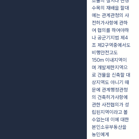
조물의 설치나 변경
수목의 재배을 할대
에는 관계관청의 사
전허가사항에 관하
여 협의를 하여야하
나 공군기지법 제4
조 제2구역중에서도
비행안전고도
150m 이내지역이
며 개발제한지역으
로 건물을 신축할 대
상지역도 아니기 때
문에 관계행정관청
의 건축허가사항에
관한 사전협의가 성
립된지역이라고 볼
수없는데 이에 대한
본인소유부동산을
농민에게