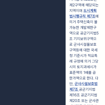
제2구역에 해당되는
지역이며
도시계획
법시행규칙 제7조
에
의거 주택신축이 불
가능한 개발제한구
역으로 공군기지법5
조 기지보위구역으
로 군사시설물보호
구역등에 대한 국세
청 기준시가 적요특
례 규정에 의거 그당
시의 토지과세시가
표준액의 1배를 곱
한가액으로 한다. 다
만,
군사시설보호법
제7조
공군기지법
제16조 공군기지법
제20조 또는 군사관