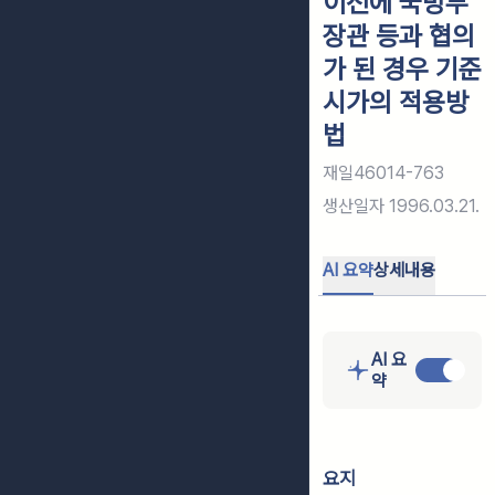
이전에 국방부
장관 등과 협의
가 된 경우 기준
시가의 적용방
법
재일46014-763
생산일자
1996.03.21.
AI 요약
상세내용
AI 요
약
요지