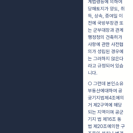
계법령등에 의하여
당해토지가 양도, 취
득, 상속, 증여일 이
전에 국방부장관 또
는 군부대장과 관계
행정청의 건축허가
사항에 관한 사전협
의가 성립된 경우에
는 그러하지 않은다
라고 규정되어 있습
니다.
○ 그런데 본인소유
부동산에대하여 공
궁기지법제4조에의
거 제2구역에 해당
되는 지역이며 공군
기지 법 제16조 동
법 제20조에의한 구