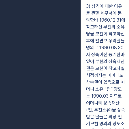
3) 상기에 대한 이유
를 관할 세무서에 문
의한바 1960.12.31에
작고하신 부친의 소유
땅을 모친이 작고하신
후에 발견코 우리딸들
명의로 1990.08.30
자 상속이전 등기한바
있어 부친의 상속재산
권은 모친이 작고하실
시점까지는 어머니도
상속권이 있음으로 어
머니 소유 “전” 양도
는 1990.03 이므로
어머니의 상속재산
(전, 부친소유)을 상속
받은 딸들은 의당 전
기모친 명의의 양도소