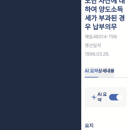
도한 자산에 대
하여 양도소득
세가 부과된 경
우 납부의무
재일46014-799
생산일자
1996.03.26.
AI 요약
상세내용
AI 요
약
요지