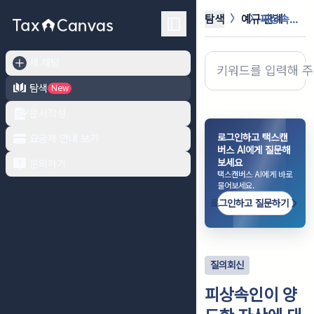
탐색
예규·판례
피상속인이 양도한 자산에 대하여 양도...
새 채팅
탐색
New
문서작성
로그인하고 택스캔
요금제 안내 보기
버스 AI에게 질문해
보세요
문의하기
택스캔버스 AI에게 바로
물어보세요.
로그인하고 질문하기
질의회신
피상속인이 양