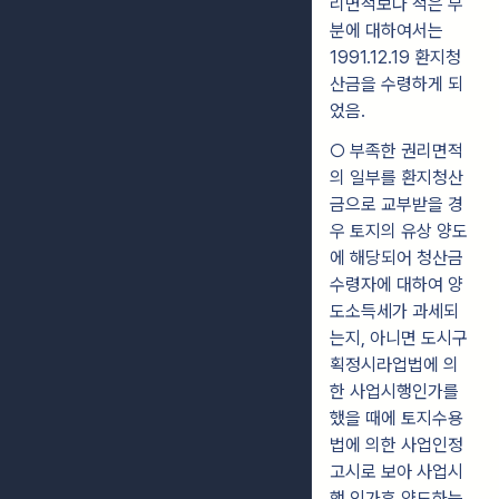
리면적보다 적은 부
분에 대하여서는
1991.12.19 환지청
산금을 수령하게 되
었음.
○ 부족한 권리면적
의 일부를 환지청산
금으로 교부받을 경
우 토지의 유상 양도
에 해당되어 청산금
수령자에 대하여 양
도소득세가 과세되
는지, 아니면 도시구
획정시라업법에 의
한 사업시행인가를
했을 때에 토지수용
법에 의한 사업인정
고시로 보아 사업시
행 인가후 양도하는