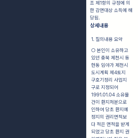
조 제1항의 규정에 의
한 감면대상 소득에 해
당됨.
상세내용
1. 질의내용 요약
○ 본인이 소유하고
있던 충북 제천시 동
현동 임야가 제천시
도시계획 제4토지
구호기정리 사업지
구로 지정되어
1991.01.04 소유물
건이 환지처분으로
인하여 당초 환지예
정지의 권리면적보
다 적은 면적을 받게
되었고 당초 환지 권