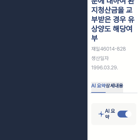
분에 대하여 환
지청산금을 교
부받은 경우 유
상양도 해당여
부
재일46014-828
생산일자
1996.03.29.
AI 요약
상세내용
AI 요
약