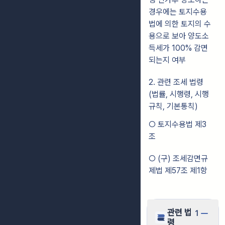
경우에는 토지수용
법에 의한 토지의 수
용으로 보아 양도소
득세가 100% 감면
되는지 여부
2. 관련 조세 법령
(법률, 시행령, 시행
규칙, 기본통칙)
○ 토지수용법 제3
조
○ (구) 조세감면규
제법 제57조 제1항
관련 법
1
령