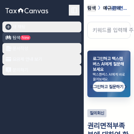
탐색
예규·판례
권리면적부족분에 대하여 환지청산금을 ...
새 채팅
탐색
New
문서작성
로그인하고 택스캔
요금제 안내 보기
버스 AI에게 질문해
보세요
문의하기
택스캔버스 AI에게 바로
물어보세요.
로그인하고 질문하기
질의회신
권리면적부족