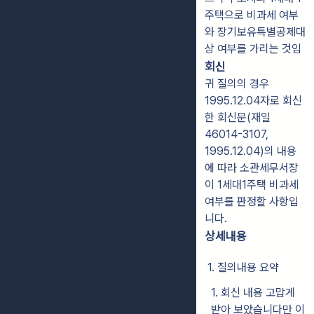
주택으로 비과세 여부
와 장기보유특별공제대
상 여부를 가리는 것임
회신
귀 질의의 경우
1995.12.04자로 회신
한 회신문(재일
46014-3107,
1995.12.04)의 내용
에 따라 소관세무서장
이 1세대1주택 비과세
여부를 판정할 사항입
니다.
상세내용
1. 질의내용 요약
1. 회신 내용 고맙게
받아 보았습니다만 이