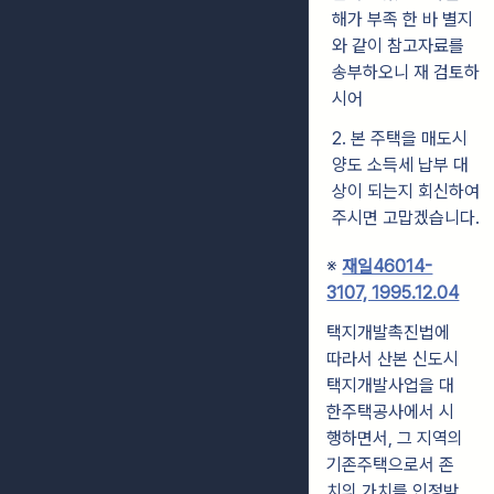
해가 부족 한 바 별지
와 같이 참고자료를
송부하오니 재 검토하
시어
2. 본 주택을 매도시
양도 소득세 납부 대
상이 되는지 회신하여
주시면 고맙겠습니다.
※
재일46014-
3107, 1995.12.04
택지개발촉진법에
따라서 산본 신도시
택지개발사업을 대
한주택공사에서 시
행하면서, 그 지역의
기존주택으로서 존
치의 가치를 인정받