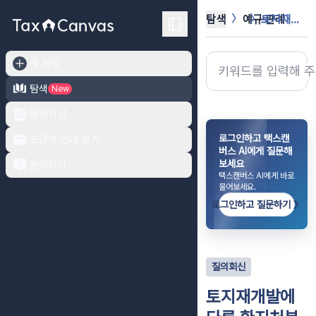
탐색
예규·판례
토지재개발에 다른 환지처분에 해당하는...
새 채팅
탐색
New
문서작성
로그인하고 택스캔
요금제 안내 보기
버스 AI에게 질문해
보세요
문의하기
택스캔버스 AI에게 바로
물어보세요.
로그인하고 질문하기
질의회신
토지재개발에