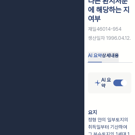
다른 환지처분
에 해당하는 지
여부
재일46014-954
생산일자
1996.04.12.
AI 요약
상세내용
AI 요
약
요지
정형 안의 일부토지의
취득일부터 기산하여
그 부수토지의 1세대 1