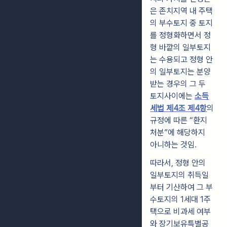
은 존치지역 내 주택
의 부수토지 중 토지
를 정형화하면서 정
형 바깥의 일부토지
는 수용되고 정형 안
의 일부토지는 분양
받는 경우의 그 두
토지사이에는
소득
세법 제4조 제4항
의
규정에 따른 “환지
처분”에 해당하지
아니하는 것임.
따라서, 정형 안의
일부토지의 취득일
부터 기산하여 그 부
수토지의 1세대 1주
택으로 비과세 여부
와 장기보유특별공