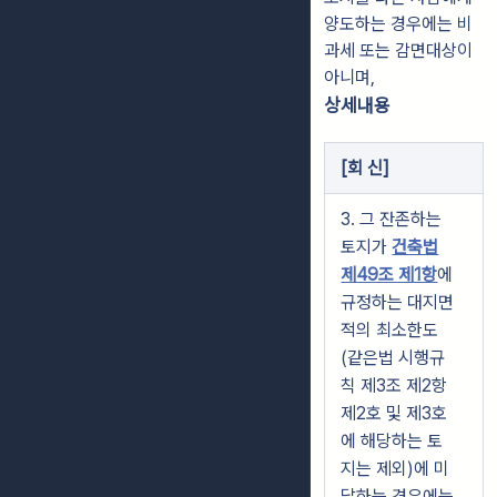
양도하는 경우에는 비
과세 또는 감면대상이
아니며,
상세내용
[
회 신
]
3. 그 잔존하는
토지가
건축법
제49조 제1항
에
규정하는 대지면
적의 최소한도
(같은법 시행규
칙 제3조 제2항
제2호 및 제3호
에 해당하는 토
지는 제외)에 미
달하는 경우에는