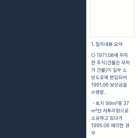
1. 질의내용 요약
○ 1971.08에 취득
한 주식(건물은 무허
가 건물)이 일부 소
방도로에 편입되어
1991.06 보상금을
수령함.
- 토지 99㎡중 37
㎡만 자투리땅으로
소유하고 있다가
1995.06 매각한 경
우