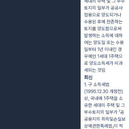
세대의 주택 및 그 부수
토지의 일부가 공공사
업용으로 양도되거나
수용된 후에 잔존하는
토지를 양도함으로써
발생하는 소득에 대하
여는 양도일 또는 수용
일부터 1년 이내인 경
우에만 1세대 1주택으
로 양도소득세가 비과
세되는 것임
회신
1. 구 소득세법
(1995.12.30 개정전)
상, 국내에 1주택을 소
유한 세대의 주택 및 그
부수토지의 일부가 「공
공용지의 취득및손실보
상에관한특례법」이 적