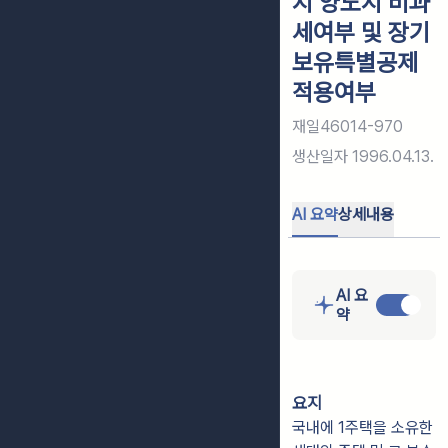
지 양도시 비과
세여부 및 장기
보유특별공제
적용여부
재일46014-970
생산일자
1996.04.13.
AI 요약
상세내용
AI 요
약
요지
국내에 1주택을 소유한