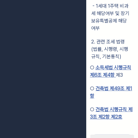
- 1세대 1주택 비과
세 해당여부 및 장기
보유특별공제 해당
여부
2. 관련 조세 법령
(법률, 시행령, 시행
규칙, 기본통칙)
○
소득세법 시행규칙
제6조 제4항
제3
○
건축법 제49조 제1
항
○
건축법 시행규칙 제
3조 제2항 제2호