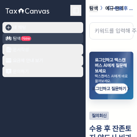
탐색
예규·판례
수용 후 잔존토지 양도시 비과세여부 ...
새 채팅
탐색
New
문서작성
로그인하고 택스캔
요금제 안내 보기
버스 AI에게 질문해
보세요
문의하기
택스캔버스 AI에게 바로
물어보세요.
로그인하고 질문하기
질의회신
수용 후 잔존토