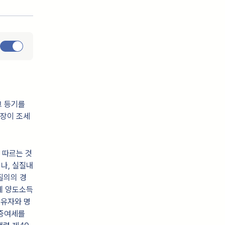
그 등기를
서장이 조세
 따르는 것
나, 실질내
질의의 경
게 양도소득
소유자와 명
 증여세를