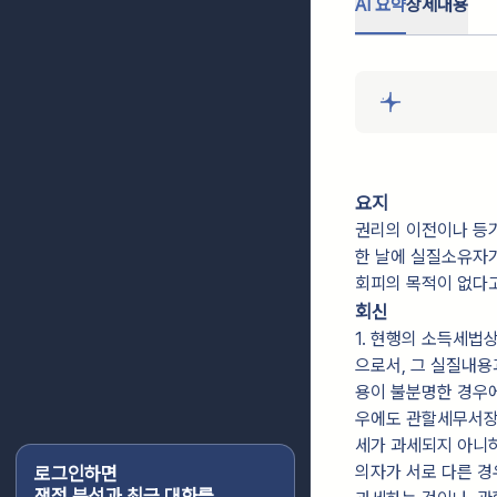
AI 요약
상세내용
요지
권리의 이전이나 등기
한 날에 실질소유자
회피의 목적이 없다
회신
1. 현행의 소득세법
으로서, 그 실질내용
용이 불분명한 경우에
우에도 관할세무서장
세가 과세되지 아니하
의자가 서로 다른 경
로그인하면
쟁점 분석과 최근 대화를