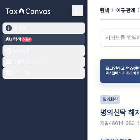
탐색
예규·판례
새 채팅
탐색
New
문서작성
요금제 안내 보기
로그인하고 택스캔버
문의하기
택스캔버스 AI에게 바로
질의회신
명의신탁 해지
재일46014-983