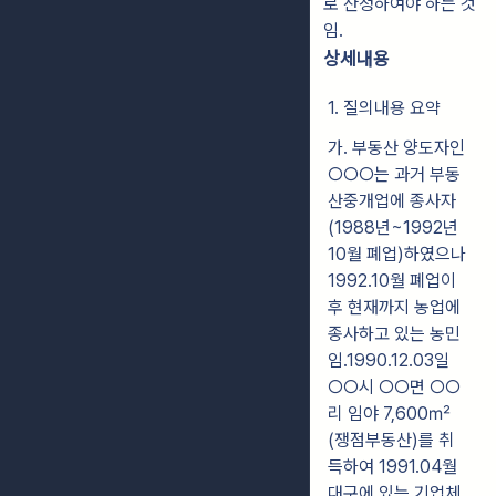
로 산정하여야 하는 것
임.
상세내용
1. 질의내용 요약
가. 부동산 양도자인
○○○는 과거 부동
산중개업에 종사자
(1988년~1992년
10월 폐업)하였으나
1992.10월 폐업이
후 현재까지 농업에
종사하고 있는 농민
임.1990.12.03일
○○시 ○○면 ○○
리 임야 7,600㎡
(쟁점부동산)를 취
득하여 1991.04월
대구에 있는 기업체