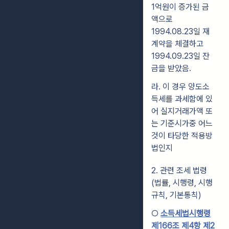
1억원이 증가된 금
액으로
1994.08.23일 재
계약을 체결하고
1994.09.23일 잔
금을 받았음.
라. 이 경우 양도소
득세를 과세함에 있
어 실지거래가액 또
는 기준시가중 어느
것이 타당한 적용방
법인지
2. 관련 조세 법령
(법률, 시행령, 시행
규칙, 기본통칙)
○
소득세법시행령
제166조 제4항 제2