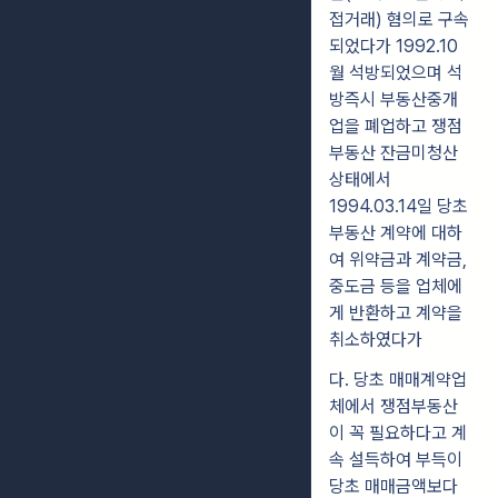
접거래) 혐의로 구속
되었다가 1992.10
월 석방되었으며 석
방즉시 부동산중개
업을 폐업하고 쟁점
부동산 잔금미청산
상태에서
1994.03.14일 당초
부동산 계약에 대하
여 위약금과 계약금,
중도금 등을 업체에
게 반환하고 계약을
취소하였다가
다. 당초 매매계약업
체에서 쟁점부동산
이 꼭 필요하다고 계
속 설득하여 부득이
당초 매매금액보다