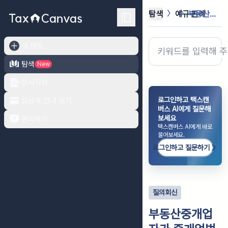
탐색
예규·판례
부동산중개업자가 중개업법을 위반하여 ...
새 채팅
탐색
New
문서작성
로그인하고 택스캔
요금제 안내 보기
버스 AI에게 질문해
보세요
문의하기
택스캔버스 AI에게 바로
물어보세요.
로그인하고 질문하기
질의회신
부동산중개업