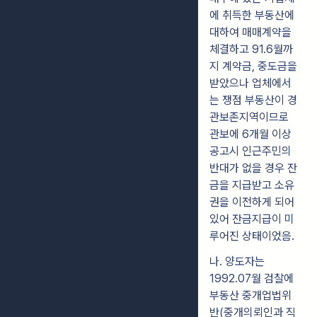
에 취득한 부동산에
대하여 매매계약을
체결하고 91.6월까
지 계약금, 중도금을
받았으나 업체에서
는 쟁점 부동산이 경
관보존지역이므로
관보에 6개월 이상
공고시 인근주민의
반대가 없을 경우 잔
금을 지급받고 소유
권을 이전하게 되어
있어 잔금지급이 미
루어진 상태이었음.
나. 양도자는
1992.07월 검찰에
부동산 중개업법위
반(중개의뢰인과 직