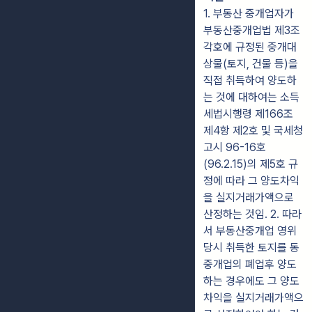
1. 부동산 중개업자가
부동산중개업법 제3조
각호에 규정된 중개대
상물(토지, 건물 등)을
직접 취득하여 양도하
는 것에 대하여는 소득
세법시행령 제166조
제4항 제2호 및 국세청
고시 96-16호
(96.2.15)의 제5호 규
정에 따라 그 양도차익
을 실지거래가액으로
산정하는 것임. 2. 따라
서 부동산중개업 영위
당시 취득한 토지를 동
중개업의 폐업후 양도
하는 경우에도 그 양도
차익을 실지거래가액으