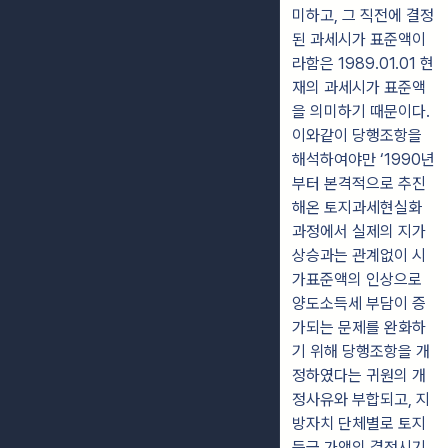
미하고, 그 직전에 결정
된 과세시가 표준액이
라함은 1989.01.01 현
재의 과세시가 표준액
을 의미하기 때문이다.
이와같이 당행조항을
해석하여야만 ‘1990년
부터 본격적으로 추진
해온 토지과세현실화
과정에서 실제의 지가
상승과는 관계없이 시
가표준액의 인상으로
양도소득세 부담이 증
가되는 문제를 완화하
기 위해 당행조항을 개
정하였다는 귀원의 개
정사유와 부합되고, 지
방자치 단체별로 토지
등급 가액의 결정시기