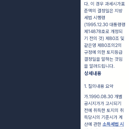
다. 이 경우 과세시가표
준액의 결정일은 지방
세법 시행령
(1995.12.30 대통령령
제14878호로 개정되
기 전의 것) 제80조 및
같은영 제80조의2의
규정에 의한 토지등급
결정일을 말하는 것임
을 알려드립니다.
상세내용
1. 질의내용 요약
가.1990.08.30 개별
공시지가가 고시되기
전에 취득한 토지의 취
득당시의 기준시가 계
산에 관한
소득세법 시