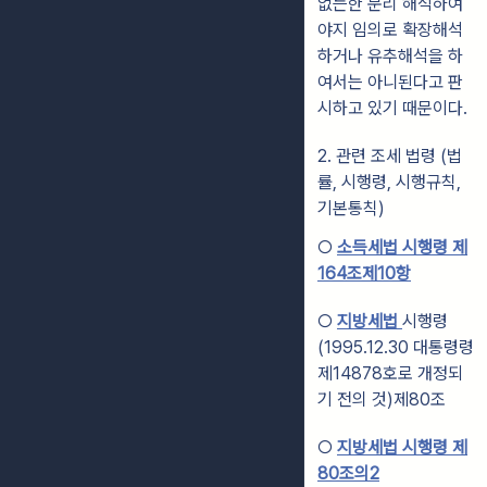
없는한 문리 해석하여
야지 임의로 확장해석
하거나 유추해석을 하
여서는 아니된다고 판
시하고 있기 때문이다.
2. 관련 조세 법령 (법
률, 시행령, 시행규칙,
기본통칙)
○
소득세법 시행령 제
164조제10항
○
지방세법
시행령
(1995.12.30 대통령령
제14878호로 개정되
기 전의 것)제80조
○
지방세법 시행령 제
80조의2