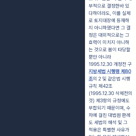
부적으로 결정한바 있
다하더라도, 이를 실제
로 토지대장에 등재하
지 아니하였다면 그 결
정은 대외적으로는 그
효력이 미치지 아니하
는 것으로 봄이 타당할
뿐만 아니라
1995.12.30 개정전 구
지방세법 시행령 제80
조
의 2 및 같은법 시행
규칙 제42조
(1995.12.30 삭제전의
것) 제3항의 규정에도
부합되기 때문이며, 수
차에 걸친 대법원 판례
도 세법의 해석 및 그
적용은 특별한 사유가