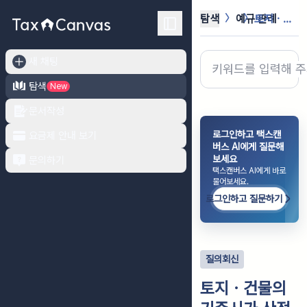
탐색
예규·판례
토지ㆍ건물의 기준시가 산정시 그 직전...
새 채팅
탐색
New
문서작성
로그인하고 택스캔
요금제 안내 보기
버스 AI에게 질문해
보세요
문의하기
택스캔버스 AI에게 바로
물어보세요.
로그인하고 질문하기
질의회신
토지ㆍ건물의