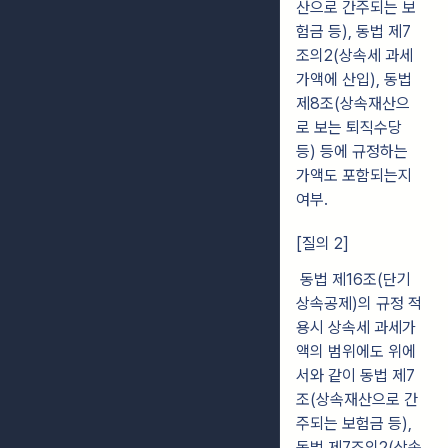
산으로 간주되는 보
험금 등), 동법 제7
조의2(상속세 과세
가액에 산입), 동법
제8조(상속재산으
로 보는 퇴직수당
등) 등에 규정하는
가액도 포함되는지
여부.
[질의 2]
동법 제16조(단기
상속공제)의 규정 적
용시 상속세 과세가
액의 범위에도 위에
서와 같이 동법 제7
조(상속재산으로 간
주되는 보험금 등),
동법 제7조의2(상속