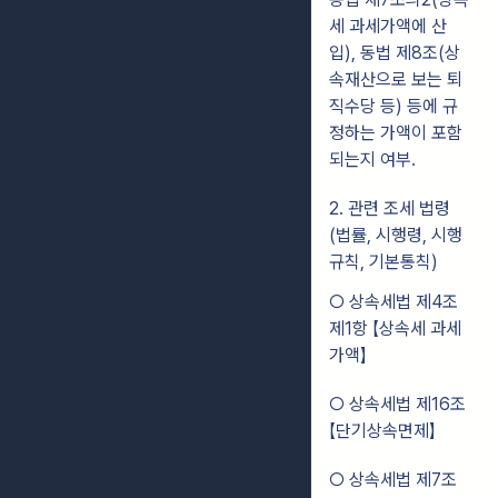
세 과세가액에 산
입), 동법 제8조(상
속재산으로 보는 퇴
직수당 등) 등에 규
정하는 가액이 포함
되는지 여부.
2. 관련 조세 법령
(법률, 시행령, 시행
규칙, 기본통칙)
○ 상속세법 제4조
제1항
【
상속세 과세
가액
】
○ 상속세법 제16조
【
단기상속면제
】
○ 상속세법 제7조