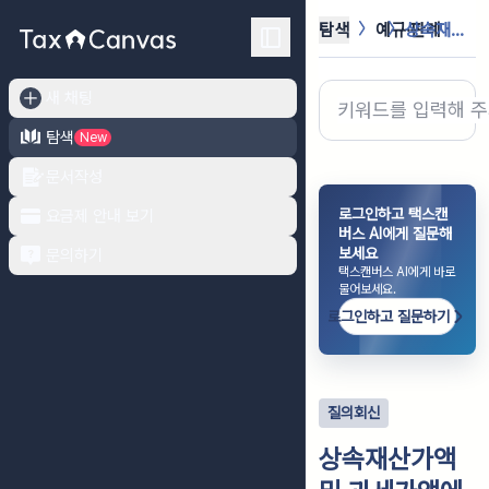
탐색
예규·판례
상속재산가액 및 과세가액에 포함되는 ...
새 채팅
탐색
New
문서작성
로그인하고 택스캔
요금제 안내 보기
버스 AI에게 질문해
보세요
문의하기
택스캔버스 AI에게 바로
물어보세요.
로그인하고 질문하기
질의회신
상속재산가액