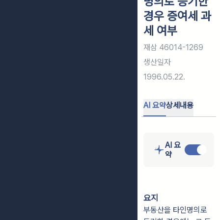
명의로 등기한
경우 증여세 과
세 여부
재삼 46014-1269
생산일자
1996.05.22.
AI 요약
상세내용
AI 요
약
요지
부동산을 타인명의로