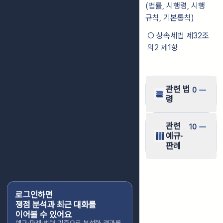
(법률, 시행령, 시행
규칙, 기본통칙)
○ 상속세법 제32조
의2 제1항
관련 법
0
령
관련
10
예규·
판례
로그인하면
쟁점 분석과 최근 대화를
이어볼 수 있어요