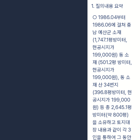
1. 질의내용 요약
○ 1986.04부터
1986.06에 걸쳐 충
남 예산군 소재
(1,747.1평방미터,
현공시지가
199,000원) 동 소
재 (501.2평 방미터,
현공시지가
199,000원), 동 소
재 산 34번지
(396.8평방미터, 현
공시지가 199,000
원) 등 총 2,645.1평
방미터(약 800평)
을 소유하고 토지대
장 내용과 같이 각 3
인을 통하여 그 동안