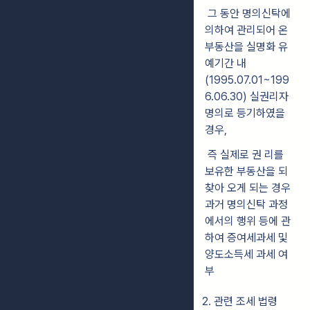
그 동안 명의신탁에
의하여 관리되어 온
부동산을 실명화 유
예기간 내
(1995.07.01~199
6.06.30) 실권리자
명의로 등기하였을
경우,
즉 실제로 권 리를
보유한 부동산을 되
찾아 오게 되는 경우
과거 명의신탁 과정
에서의 행위 등에 관
하여 증여세과세 및
양도소득세 과세 여
부
2. 관련 조세 법령