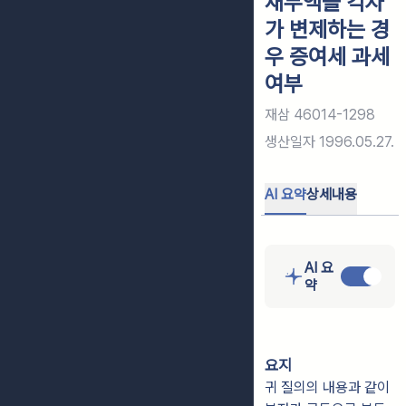
채무액을 각자
가 변제하는 경
우 증여세 과세
여부
재삼 46014-1298
생산일자
1996.05.27.
AI 요약
상세내용
AI 요
약
요지
귀 질의의 내용과 같이