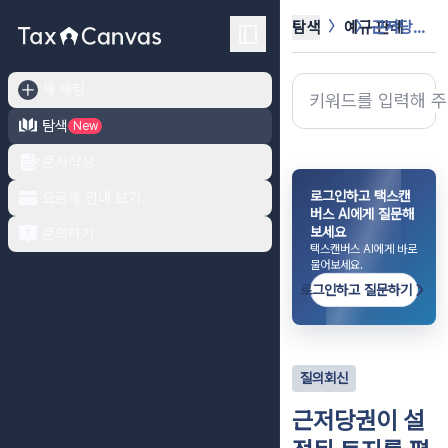
탐색
예규·판례
근저당권이 설정된 토지를 평가함에 있...
새 채팅
탐색
New
문서작성
로그인하고 택스캔
요금제 안내 보기
버스 AI에게 질문해
보세요
문의하기
택스캔버스 AI에게 바로
물어보세요.
로그인하고 질문하기
질의회신
근저당권이 설