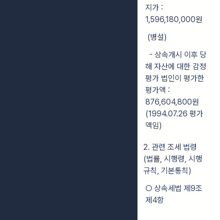
지가 :
1,596,180,000원
(병설)
- 상속개시 이후 당
해 자산에 대한 감정
평가 법인이 평가한
평가액 :
876,604,800원
(1994.07.26 평가
액임)
2. 관련 조세 법령
(법률, 시행령, 시행
규칙, 기본통칙)
○ 상속세법 제9조
제4항