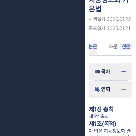
본법
시행일자
2026.01.22
공포일자
2025.01.21
본문
조문
전문
목차
연혁
제1장 총칙
제1장 총칙
제1조(목적)
이 법은 지능정보화 관