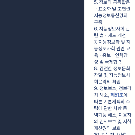
5. 정보의 공동활용
ㆍ표준화 및 초연결
지능정보통신망의 
구축
6. 지능정보사회 관
련 법ㆍ제도 개선
7. 지능정보화 및 지
능정보사회 관련 교
육ㆍ홍보ㆍ인력양
성 및 국제협력
8. 건전한 정보문화 
창달 및 지능정보사
회윤리의 확립
9. 정보보호, 정보격
차 해소, 
제51조
에 
따른 기본계획의 수
립에 관한 사항 등 
역기능 해소, 이용자
의 권익보호 및 지식
재산권의 보호
10. 지능정보사회 