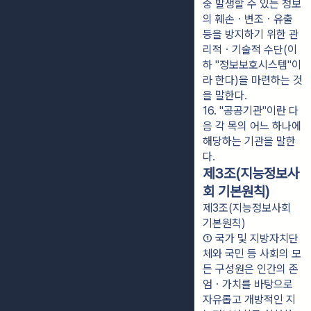
중 발생할 수 있는 정보
의 훼손ㆍ변조ㆍ유출 
등을 방지하기 위한 관
리적ㆍ기술적 수단(이
하 "정보보호시스템"이
라 한다)을 마련하는 것
을 말한다.
16. "공공기관"이란 다
음 각 목의 어느 하나에 
해당하는 기관을 말한
다.
제3조(지능정보사
회 기본원칙)
제3조(지능정보사회
기본원칙)
① 국가 및 지방자치단
체와 국민 등 사회의 모
든 구성원은 인간의 존
엄ㆍ가치를 바탕으로 
자유롭고 개방적인 지