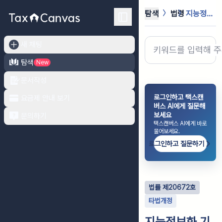
탐색
법령
지능정보화 기본법
새 채팅
탐색
New
문서작성
로그인하고 택스캔
요금제 안내 보기
버스 AI에게 질문해
보세요
문의하기
택스캔버스 AI에게 바로
물어보세요.
로그인하고 질문하기
법률
제
20672
호
타법개정
지능정보화 기