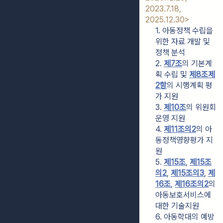
2023.7.18, 
2025.12.30>
1. 아동정책 수립을 
위한 자료 개발 및 
정책 분석
2. 
제7조
의 기본계
획 수립 및 
제8조제
2항
의 시행계획 평
가 지원
3. 
제10조
의 위원회 
운영 지원
4. 
제11조의2
의 아
동정책영향평가 지
원
5. 
제15조
, 
제15조
의2
, 
제15조의3
, 
제
16조
, 
제16조의2
의 
아동보호서비스에 
대한 기술지원
6. 아동학대의 예방