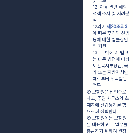
및 홍보
12. 아동 관련 해외
정책 조사 및 사례분
석
12의2. 
제20조의3
에 따른 후견인 선임 
등에 대한 법률상담
의 지원
13. 그 밖에 이 법 또
는 다른 법령에 따라 
보건복지부장관, 국
가 또는 지방자치단
체로부터 위탁받은 
업무
③ 보장원은 법인으로 
하고, 주된 사무소의 소
재지에 설립등기를 함
으로써 성립한다.
④ 보장원에는 보장원
을 대표하고 그 업무를 
총괄하기 위하여 원장