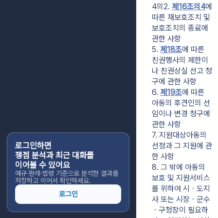
4의2. 
제16조의4
에 
따른 재보호조치 및 
보호조치의 종료에 
관한 사항
5. 
제18조
에 따른 
친권행사의 제한이
나 친권상실 선고 청
구에 관한 사항
6. 
제19조
에 따른 
아동의 후견인의 선
임이나 변경 청구에 
관한 사항
7. 지원대상아동의 
로그인하면
선정과 그 지원에 관
쟁점 분석과 최근 대화를
한 사항
이어볼 수 있어요
8. 그 밖에 아동의 
예규·판례·법령 기준으로 분석한 결과를
보호 및 지원서비스
저장하고 이어서 확인하세요.
를 위하여 시ㆍ도지
로그인
사 또는 시장ㆍ군수
ㆍ구청장이 필요하