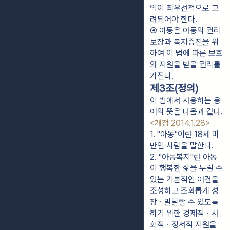
익이 최우선적으로 고
려되어야 한다.
④ 아동은 아동의 권리
보장과 복지증진을 위
하여 이 법에 따른 보호
와 지원을 받을 권리를 
가진다.
제3조(정의)
이 법에서 사용하는 용
어의 뜻은 다음과 같다.
<개정 2014.1.28>
1. "아동"이란 18세 미
만인 사람을 말한다.
2. "아동복지"란 아동
이 행복한 삶을 누릴 수 
있는 기본적인 여건을 
조성하고 조화롭게 성
장ㆍ발달할 수 있도록 
하기 위한 경제적ㆍ사
회적ㆍ정서적 지원을 