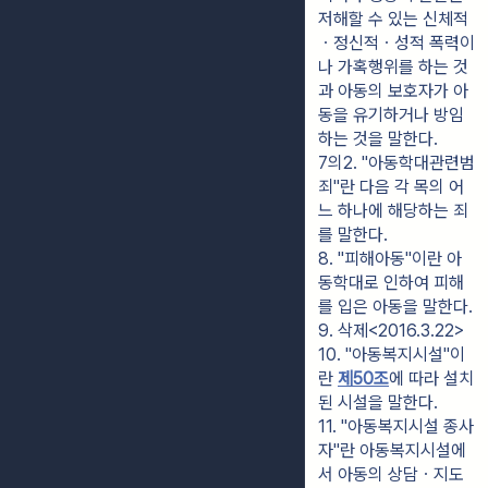
저해할 수 있는 신체적
ㆍ정신적ㆍ성적 폭력이
나 가혹행위를 하는 것
과 아동의 보호자가 아
동을 유기하거나 방임
하는 것을 말한다.
7의2. "아동학대관련범
죄"란 다음 각 목의 어
느 하나에 해당하는 죄
를 말한다.
8. "피해아동"이란 아
동학대로 인하여 피해
를 입은 아동을 말한다.
9. 삭제<2016.3.22>
10. "아동복지시설"이
란 
제50조
에 따라 설치
된 시설을 말한다.
11. "아동복지시설 종사
자"란 아동복지시설에
서 아동의 상담ㆍ지도