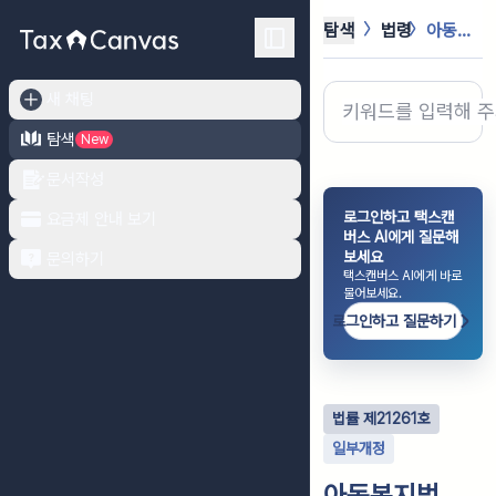
탐색
법령
아동복지법
새 채팅
탐색
New
문서작성
로그인하고 택스캔
요금제 안내 보기
버스 AI에게 질문해
보세요
문의하기
택스캔버스 AI에게 바로
물어보세요.
로그인하고 질문하기
법률
제
21261
호
일부개정
아동복지법