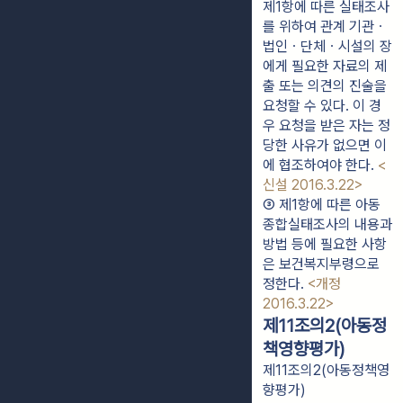
제1항에 따른 실태조사
를 위하여 관계 기관ㆍ
법인ㆍ단체ㆍ시설의 장
에게 필요한 자료의 제
출 또는 의견의 진술을 
요청할 수 있다. 이 경
우 요청을 받은 자는 정
당한 사유가 없으면 이
에 협조하여야 한다. 
<
신설 2016.3.22>
③ 제1항에 따른 아동
종합실태조사의 내용과 
방법 등에 필요한 사항
은 보건복지부령으로 
정한다. 
<개정 
2016.3.22>
제11조의2(아동정
책영향평가)
제11조의2(아동정책영
향평가)