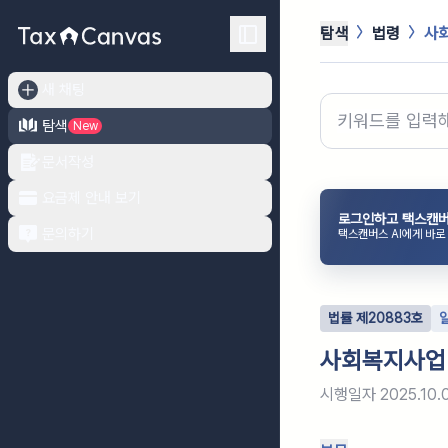
탐색
법령
사
새 채팅
탐색
New
문서작성
요금제 안내 보기
로그인하고 택스캔버
문의하기
택스캔버스 AI에게 바로
법률
제
20883
호
사회복지사업
시행일자
2025.10.