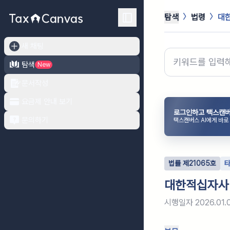
탐색
법령
대
새 채팅
탐색
New
문서작성
요금제 안내 보기
로그인하고 택스캔버
문의하기
택스캔버스 AI에게 바로
법률
제
21065
호
대한적십자사
시행일자
2026.01.