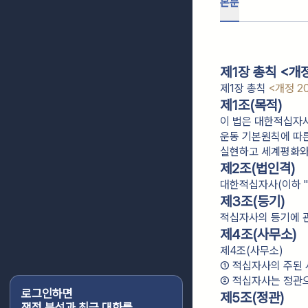
본문
제1장 총칙 <개정 
제1장 총칙
<개정 20
제1조(목적)
이 법은 대한적십자
운동 기본원칙에 따
실현하고 세계평화와
제2조(법인격)
대한적십자사(이하 "
제3조(등기)
적십자사의 등기에 관
제4조(사무소)
제4조(사무소)
① 적십자사의 주된
② 적십자사는 정관으
로그인하면
제5조(정관)
쟁점 분석과 최근 대화를