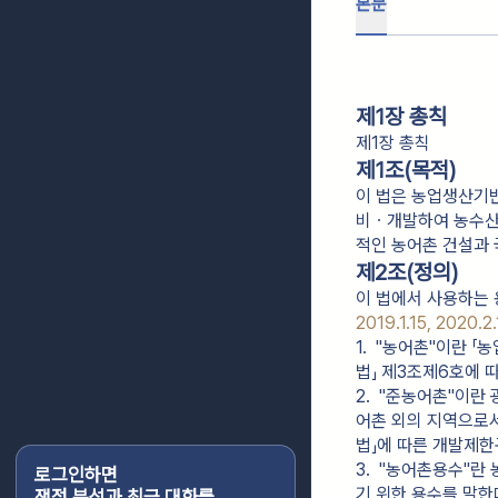
본문
제1장 총칙
제1장 총칙
제1조(목적)
이 법은 농업생산기반
비ㆍ개발하여 농수산
적인 농어촌 건설과
제2조(정의)
이 법에서 사용하는 
2019.1.15, 2020.2.
1.  "농어촌"이란
법」 제3조제6호에 
2.  "준농어촌"이
어촌 외의 지역으로서
법」에 따른 개발제한
3.  "농어촌용수"
로그인하면
기 위한 용수를 말한
쟁점 분석과 최근 대화를