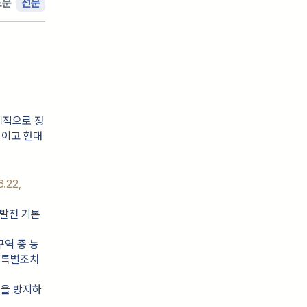
조문
전문
계적으로 정
적이고 현대
6.22,
 발전 기본
구역 중 농
 특별조치
염을 방지하