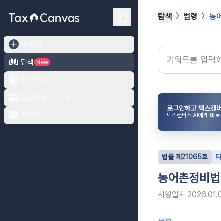
탐색
법령
농
새 채팅
탐색
New
문서작성
요금제 안내 보기
로그인하고 택스캔버
문의하기
택스캔버스 AI에게 바로
법률
제
21065
호
농어촌정비법
시행일자
2026.01.