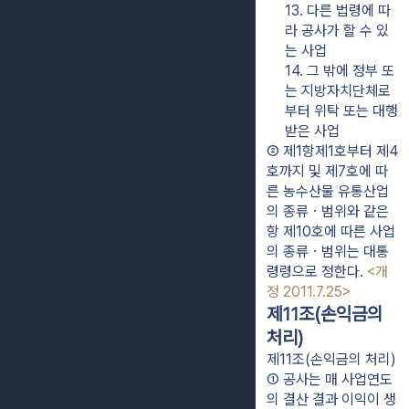
13. 다른 법령에 따
라 공사가 할 수 있
는 사업
14. 그 밖에 정부 또
는 지방자치단체로
부터 위탁 또는 대행
받은 사업
② 제1항제1호부터 제4
호까지 및 제7호에 따
른 농수산물 유통산업
의 종류ㆍ범위와 같은 
항 제10호에 따른 사업
의 종류ㆍ범위는 대통
령령으로 정한다. 
<개
정 2011.7.25>
제11조(손익금의
처리)
제11조(손익금의 처리)
① 공사는 매 사업연도
의 결산 결과 이익이 생