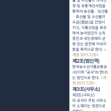
물 및 수산물의 가격안
정 및 유통개선사업을
통하여 농산물ㆍ임산물
ㆍ축산물 및 수산물의
수급(需給)을 안정시
키고, 식품산업을 육성
하여 농어업인의 소득
증진과 국민경제의 균
형 있는 발전에 이바지
함을 목적으로 한다.
<
개정 2011.7.25>
제2조(법인격)
한국농수산식품유통공
사(이하 "공사"라 한다)
는 법인으로 한다.
<개
정 2011.7.25>
제3조(사무소)
제3조(사무소)
① 공사의 주된 사무소
의 소재지는 정관으로 