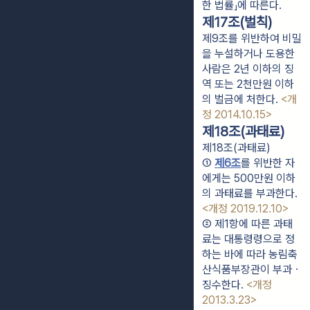
한 법률」에 따른다.
제17조(벌칙)
제9조를 위반하여 비밀
을 누설하거나 도용한
사람은 2년 이하의 징
역 또는 2천만원 이하
의 벌금에 처한다.
<개
정 2014.10.15>
제18조(과태료)
제18조(과태료)
① 
제6조
를 위반한 자
에게는 500만원 이하
의 과태료를 부과한다. 
<개정 2019.12.10>
② 제1항에 따른 과태
료는 대통령령으로 정
하는 바에 따라 농림축
산식품부장관이 부과ㆍ
징수한다. 
<개정 
2013.3.23>