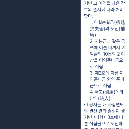
기면 그 이익을 다음 각 
호의 순서에 따라 처리
한다.
1. 이월손실금(移越
損失金)의 보전(補
塡)
2. 자본금과 같은 금
액에 이를 때까지 이
익금의 10분의 2 이
상을 이익준비금으
로 적립
3. 제2호에 따른 이
익준비금 외의 준비
금으로 적립
4. 국고(國庫)에의 
납입(納入)
② 공사는 매 사업연도
의 결산 결과 손실이 생
기면 제1항제3호에 따
른 적립금으로 보전하