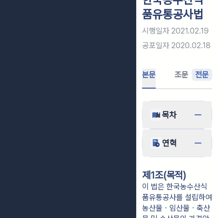
품유통공사법
시행일자
2021.02.19
공포일자
2020.02.18
본문
조문
전문
목차
연혁
제1조(목적)
이 법은 한국농수산식
품유통공사를 설립하여
농산물ㆍ임산물ㆍ축산