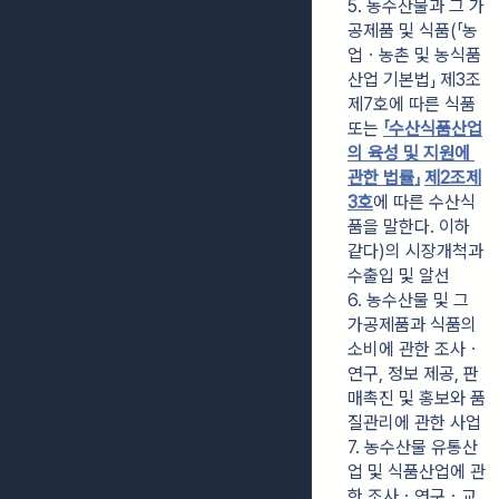
5. 농수산물과 그 가
공제품 및 식품(「농
업ㆍ농촌 및 농식품
산업 기본법」 제3조
제7호에 따른 식품 
또는 
「수산식품산업
의 육성 및 지원에 
관한 법률」
제2조
제
3호
에 따른 수산식
품을 말한다. 이하 
같다)의 시장개척과 
수출입 및 알선
6. 농수산물 및 그 
가공제품과 식품의 
소비에 관한 조사ㆍ
연구, 정보 제공, 판
매촉진 및 홍보와 품
질관리에 관한 사업
7. 농수산물 유통산
업 및 식품산업에 관
한 조사ㆍ연구ㆍ교