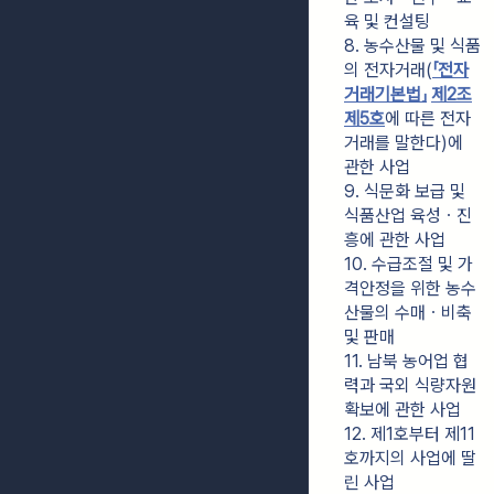
육 및 컨설팅
8. 농수산물 및 식품
의 전자거래(
「전자
거래기본법」
제2조
제5호
에 따른 전자
거래를 말한다)에 
관한 사업
9. 식문화 보급 및 
식품산업 육성ㆍ진
흥에 관한 사업
10. 수급조절 및 가
격안정을 위한 농수
산물의 수매ㆍ비축 
및 판매
11. 남북 농어업 협
력과 국외 식량자원 
확보에 관한 사업
12. 제1호부터 제11
호까지의 사업에 딸
린 사업