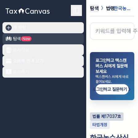
탐색
법령
한국농수산식품유통공사법
새 채팅
탐색
New
문서작성
로그인하고 택스캔
요금제 안내 보기
버스 AI에게 질문해
보세요
문의하기
택스캔버스 AI에게 바로
물어보세요.
로그인하고 질문하기
법률
제
17037
호
타법개정
한국농수산식