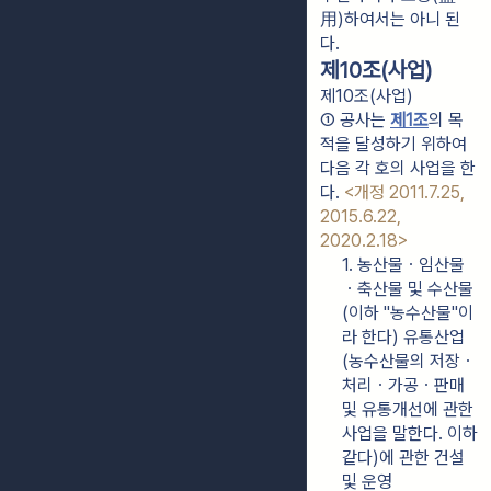
用)하여서는 아니 된
다.
제10조(사업)
제10조(사업)
① 공사는 
제1조
의 목
적을 달성하기 위하여 
다음 각 호의 사업을 한
다. 
<개정 2011.7.25, 
2015.6.22, 
2020.2.18>
1. 농산물ㆍ임산물
ㆍ축산물 및 수산물
(이하 "농수산물"이
라 한다) 유통산업
(농수산물의 저장ㆍ
처리ㆍ가공ㆍ판매 
및 유통개선에 관한 
사업을 말한다. 이하 
같다)에 관한 건설 
및 운영