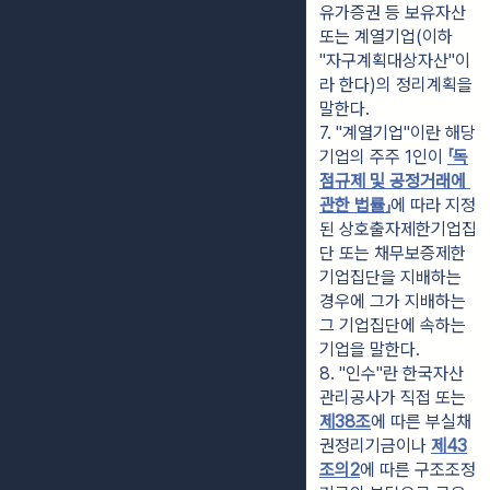
유가증권 등 보유자산 
또는 계열기업(이하 
"자구계획대상자산"이
라 한다)의 정리계획을 
말한다.
7. "계열기업"이란 해당 
기업의 주주 1인이 
「독
점규제 및 공정거래에 
관한 법률」
에 따라 지정
된 상호출자제한기업집
단 또는 채무보증제한
기업집단을 지배하는 
경우에 그가 지배하는 
그 기업집단에 속하는 
기업을 말한다.
8. "인수"란 한국자산
관리공사가 직접 또는 
제38조
에 따른 부실채
권정리기금이나 
제43
조의2
에 따른 구조조정