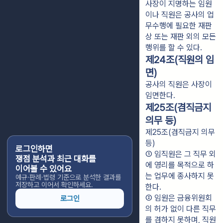
사장이 지명하는 임원
이나 직원은 공사의 업
무수행에 필요한 재판
상 또는 재판 외의 모든
행위를 할 수 있다.
제24조(직원의 임
면)
공사의 직원은 사장이
임면한다.
제25조(겸직금지
의무 등)
제25조(겸직금지 의무
등)
로그인하면
① 임직원은 그 직무 외
쟁점 분석과 최근 대화를
에 영리를 목적으로 하
이어볼 수 있어요
는 업무에 종사하지 못
예규·판례·법령 기준으로 분석한 결과를
저장하고 이어서 확인하세요.
한다.
② 임원은 금융위원회
로그인
의 허가 없이 다른 직무
를 겸하지 못하며, 직원