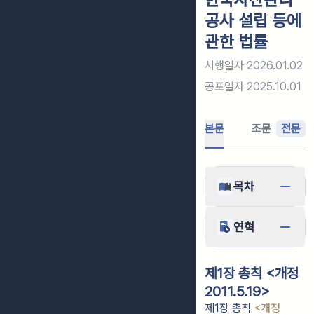
공사 설립 등에
관한 법률
시행일자
2026.01.02
공포일자
2025.10.01
본문
조문
전문
목차
연혁
제1장 총칙 <개정
2011.5.19>
제1장 총칙
<개정