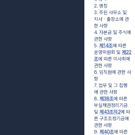
2. 명칭
3. 주된 사무소 및 
지사ㆍ출장소에 관
한 사항
4. 자본금 및 주식에 
관한 사항
5. 
제14조
에 따른 
운영위원회 및 
제22
조
에 따른 이사회에 
관한 사항
6. 임직원에 관한 사
항
7. 업무 및 그 집행
에 관한 사항
8. 
제38조
에 따른 
부실채권정리기금 
및 
제43조의2
에 따
른 구조조정기금에 
관한 사항
9. 
제40조
에 따른 