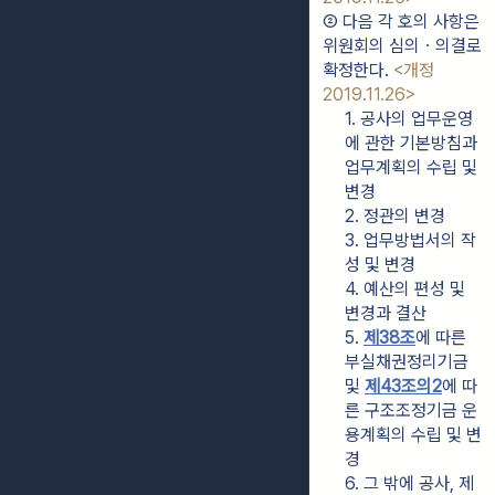
② 다음 각 호의 사항은 
위원회의 심의ㆍ의결로 
확정한다. 
<개정 
2019.11.26>
1. 공사의 업무운영
에 관한 기본방침과 
업무계획의 수립 및 
변경
2. 정관의 변경
3. 업무방법서의 작
성 및 변경
4. 예산의 편성 및 
변경과 결산
5. 
제38조
에 따른 
부실채권정리기금 
및 
제43조의2
에 따
른 구조조정기금 운
용계획의 수립 및 변
경
6. 그 밖에 공사, 제