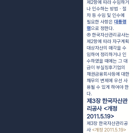
제2항에 따라 수임하거
나 인수하는 방법ㆍ절
차 등 수임 및 인수에 
필요한 사항은 
대통령
령
으로 정한다.
⑤ 한국자산관리공사는 
제2항에 따라 자구계획
대상자산의 매각을 수
임하여 정리하거나 인
수하였을 때에는 그 대
금이 부실징후기업의 
채권금융회사등에 대한 
채무의 변제에 우선 사
용될 수 있게 하여야 한
다.
제3장 한국자산관
리공사 <개정
2011.5.19>
제3장 한국자산관리공
사
<개정 2011.5.19>