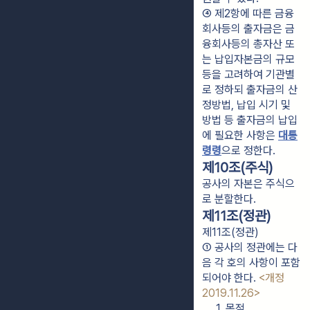
④ 제2항에 따른 금융
회사등의 출자금은 금
융회사등의 총자산 또
는 납입자본금의 규모 
등을 고려하여 기관별
로 정하되 출자금의 산
정방법, 납입 시기 및 
방법 등 출자금의 납입
에 필요한 사항은 
대통
령령
으로 정한다.
제10조(주식)
공사의 자본은 주식으
로 분할한다.
제11조(정관)
제11조(정관)
① 공사의 정관에는 다
음 각 호의 사항이 포함
되어야 한다. 
<개정 
2019.11.26>
1. 목적