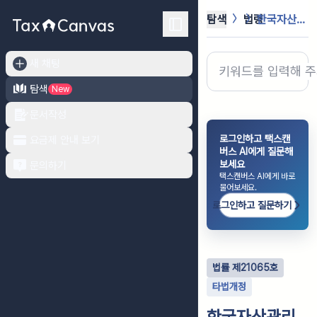
탐색
법령
한국자산관리공사 설립 등에 관한 법률
새 채팅
탐색
New
문서작성
로그인하고 택스캔
요금제 안내 보기
버스 AI에게 질문해
보세요
문의하기
택스캔버스 AI에게 바로
물어보세요.
로그인하고 질문하기
법률
제
21065
호
타법개정
한국자산관리