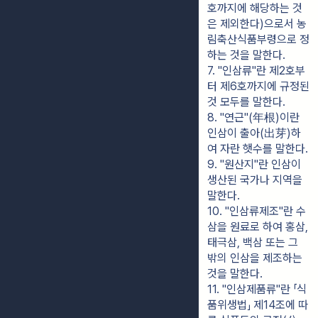
호까지에 해당하는 것
은 제외한다)으로서 농
림축산식품부령으로 정
하는 것을 말한다.
7. "인삼류"란 제2호부
터 제6호까지에 규정된 
것 모두를 말한다.
8. "연근"(年根)이란 
인삼이 출아(出芽)하
여 자란 햇수를 말한다.
9. "원산지"란 인삼이 
생산된 국가나 지역을 
말한다.
10. "인삼류제조"란 수
삼을 원료로 하여 홍삼, 
태극삼, 백삼 또는 그 
밖의 인삼을 제조하는 
것을 말한다.
11. "인삼제품류"란 「식
품위생법」 제14조에 따