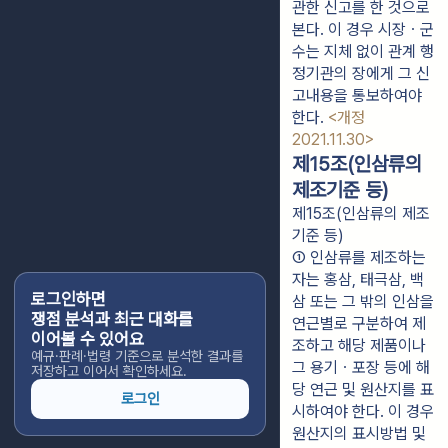
관한 신고를 한 것으로 
본다. 이 경우 시장ㆍ군
수는 지체 없이 관계 행
정기관의 장에게 그 신
고내용을 통보하여야 
한다. 
<개정 
2021.11.30>
제15조(인삼류의
제조기준 등)
제15조(인삼류의 제조
기준 등)
① 인삼류를 제조하는 
자는 홍삼, 태극삼, 백
로그인하면
삼 또는 그 밖의 인삼을 
쟁점 분석과 최근 대화를
연근별로 구분하여 제
이어볼 수 있어요
조하고 해당 제품이나 
예규·판례·법령 기준으로 분석한 결과를
그 용기ㆍ포장 등에 해
저장하고 이어서 확인하세요.
당 연근 및 원산지를 표
로그인
시하여야 한다. 이 경우 
원산지의 표시방법 및 