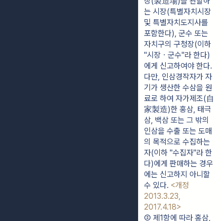
장(製造場)을 관할하
는 시장(특별자치시장 
및 특별자치도지사를 
포함한다), 군수 또는 
자치구의 구청장(이하 
"시장ㆍ군수"라 한다)
에게 신고하여야 한다. 
다만, 인삼경작자가 자
기가 생산한 수삼을 원
료로 하여 자가제조(自
家製造)한 홍삼, 태극
삼, 백삼 또는 그 밖의 
인삼을 수출 또는 도매
의 목적으로 수집하는 
자(이하 "수집자"라 한
다)에게 판매하는 경우
에는 신고하지 아니할 
수 있다. 
<개정 
2013.3.23, 
2017.4.18>
② 제1항에 따라 홍삼, 