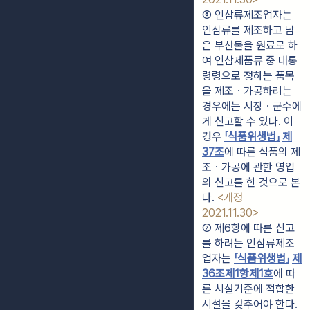
⑥ 인삼류제조업자는 
인삼류를 제조하고 남
은 부산물을 원료로 하
여 인삼제품류 중 대통
령령으로 정하는 품목
을 제조ㆍ가공하려는 
경우에는 시장ㆍ군수에
게 신고할 수 있다. 이 
경우 
「식품위생법」
제
37조
에 따른 식품의 제
조ㆍ가공에 관한 영업
의 신고를 한 것으로 본
다. 
<개정 
2021.11.30>
⑦ 제6항에 따른 신고
를 하려는 인삼류제조
업자는 
「식품위생법」
제
36조
제1항
제1호
에 따
른 시설기준에 적합한 
시설을 갖추어야 한다. 