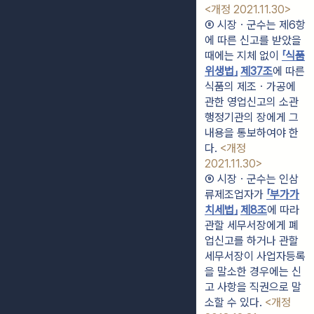
<개정 2021.11.30>
⑧ 시장ㆍ군수는 제6항
에 따른 신고를 받았을 
때에는 지체 없이 
「식품
위생법」
제37조
에 따른 
식품의 제조ㆍ가공에 
관한 영업신고의 소관 
행정기관의 장에게 그 
내용을 통보하여야 한
다. 
<개정 
2021.11.30>
⑨ 시장ㆍ군수는 인삼
류제조업자가 
「부가가
치세법」
제8조
에 따라 
관할 세무서장에게 폐
업신고를 하거나 관할 
세무서장이 사업자등록
을 말소한 경우에는 신
고 사항을 직권으로 말
소할 수 있다. 
<개정 