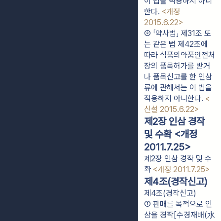
이 법을 적용하지 아니
한다. 
<개정 
2015.6.22>
② 「약사법」 제31조 또
는 같은 법 제42조에 
따라 식품의약품안전처
장의 품목허가를 받거
나 품목신고를 한 인삼
류에 관해서는 이 법을 
적용하지 아니한다. 
<
신설 2015.6.22>
제2장 인삼 경작
및 수확 <개정
2011.7.25>
제2장 인삼 경작 및 수
확
<개정 2011.7.25>
제4조(경작신고)
제4조(경작신고)
① 판매를 목적으로 인
삼을 경작[수경재배(水