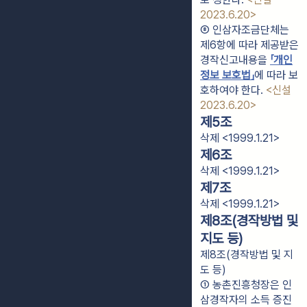
2023.6.20>
⑧ 인삼자조금단체는 
제6항에 따라 제공받은 
경작신고내용을 
「개인
정보 보호법」
에 따라 보
호하여야 한다. 
<신설 
2023.6.20>
제5조
삭제 <1999.1.21>
제6조
삭제 <1999.1.21>
제7조
삭제 <1999.1.21>
제8조(경작방법 및
지도 등)
제8조(경작방법 및 지
도 등)
① 농촌진흥청장은 인
삼경작자의 소득 증진