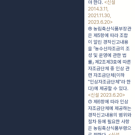
야 한다. 
<신설 
2014.3.11, 
2021.11.30, 
2023.6.20>
⑥ 농림축산식품부장관
은 제5항에 따라 조합
이 알린 경작신고내용
을 「농수산자조금의 조
성 및 운영에 관한 법
률」 제2조제3호에 따른 
자조금단체 중 인삼 관
련 자조금단체(이하 
"인삼자조금단체"라 한
다)에 제공할 수 있다. 
<신설 2023.6.20>
⑦ 제6항에 따라 인삼
자조금단체에 제공하는 
경작신고내용의 범위와 
절차 등에 필요한 사항
은 농림축산식품부령으
로 정한다. 
<신설 