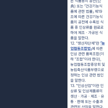
른 식품등의 공전(公
典) 또는 「건강기능식
품에 관한 법률」 제19
조에 따른 건강기능식
품의 공전에 수록된 식
품 중 인삼류를 원료로 
하여 제조ㆍ가공된 식
품을 말한다.
12. "생산자단체"란 
「농
업협동조합법」
에 따른 
인삼 관련 품목조합(이
하 "조합"이라 한다), 
농업협동조합중앙회 및 
농림축산식품부령으로 
정하는 인삼 관련 법인
을 말한다.
13. "인삼산업"이란 인
삼류 및 인삼제품류의 
생산ㆍ가공ㆍ제조ㆍ유
통ㆍ판매 또는 수출과 
관련된 산업을 말한다.