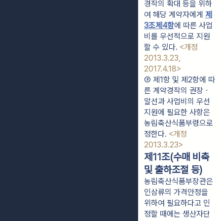
경작의 확대 등을 위하
여 해당 계약자에게 
제
3조제4항
에 따른 사업
비를 우선적으로 지원
할 수 있다. 
<개정 
2013.3.23, 
2017.4.18>
③ 제1항 및 제2항에 따
른 계약경작의 권장ㆍ
알선과 사업비의 우선 
지원에 필요한 사항은 
농림축산식품부령으로 
정한다. 
<개정 
2013.3.23>
제11조(수매 비축
및 출하조절 등)
농림축산식품부장관은
인삼류의 가격안정을
위하여 필요하다고 인
정할 때에는 생산자단