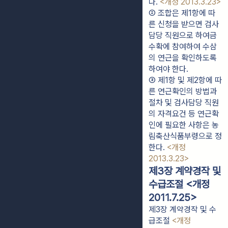
다. 
<개정 2013.3.23>
② 조합은 제1항에 따
른 신청을 받으면 검사
담당 직원으로 하여금 
수확에 참여하여 수삼
의 연근을 확인하도록 
하여야 한다.
③ 제1항 및 제2항에 따
른 연근확인의 방법과 
절차 및 검사담당 직원
의 자격요건 등 연근확
인에 필요한 사항은 농
림축산식품부령으로 정
한다. 
<개정 
2013.3.23>
제3장 계약경작 및
수급조절 <개정
2011.7.25>
제3장 계약경작 및 수
급조절
<개정