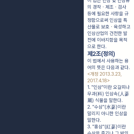
이 법은 인삼 및 인삼류
의 경작ㆍ제조ㆍ검사
등에 필요한 사항을 규
정함으로써 인삼을 특
산물로 보호ㆍ육성하고
인삼산업의 건전한 발
전에 이바지함을 목적
으로 한다.
제2조(정의)
이 법에서 사용하는 용
어의 뜻은 다음과 같다.
<개정 2013.3.23,
2017.4.18>
1. "인삼"이란 오갈피나
무과(科) 인삼속(人蔘
屬) 식물을 말한다.
2. "수삼"(水蔘)이란 
말리지 아니한 인삼을 
말한다.
3. "홍삼"(紅蔘)이란 
수삼을 증기나 그 밖의 