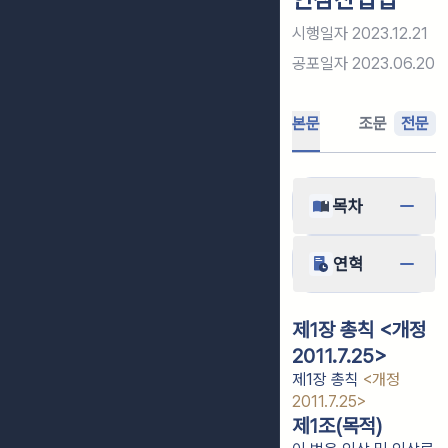
시행일자
2023.12.21
공포일자
2023.06.20
본문
조문
전문
목차
연혁
제1장 총칙 <개정
2011.7.25>
제1장 총칙
<개정
2011.7.25>
제1조(목적)