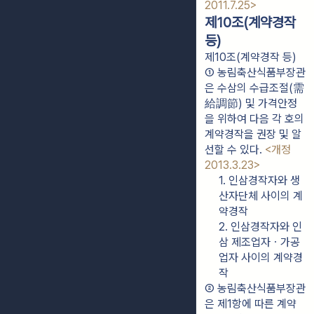
2011.7.25>
제10조(계약경작
등)
제10조(계약경작 등)
① 농림축산식품부장관
은 수삼의 수급조절(需
給調節) 및 가격안정
을 위하여 다음 각 호의 
계약경작을 권장 및 알
선할 수 있다. 
<개정 
2013.3.23>
1. 인삼경작자와 생
산자단체 사이의 계
약경작
2. 인삼경작자와 인
삼 제조업자ㆍ가공
업자 사이의 계약경
작
② 농림축산식품부장관
은 제1항에 따른 계약