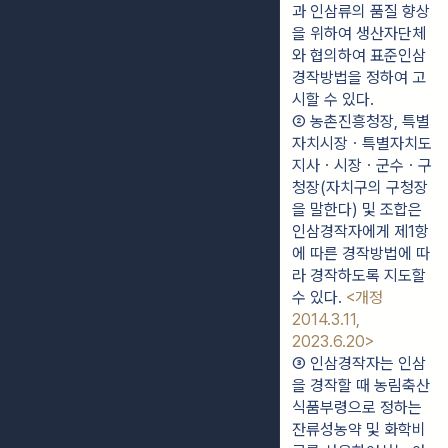
과 인삼류의 품질 향상
을 위하여 생산자단체
와 협의하여 표준인삼
경작방법을 정하여 고
시할 수 있다.
② 농촌진흥청장, 특별
자치시장ㆍ특별자치도
지사ㆍ시장ㆍ군수ㆍ구
청장(자치구의 구청장
을 말한다) 및 조합은 
인삼경작자에게 제1항
에 따른 경작방법에 따
라 경작하도록 지도할 
수 있다. 
<개정 
2014.3.11, 
2023.6.20>
③ 인삼경작자는 인삼
을 경작할 때 농림축산
식품부령으로 정하는 
잔류성농약 및 화학비