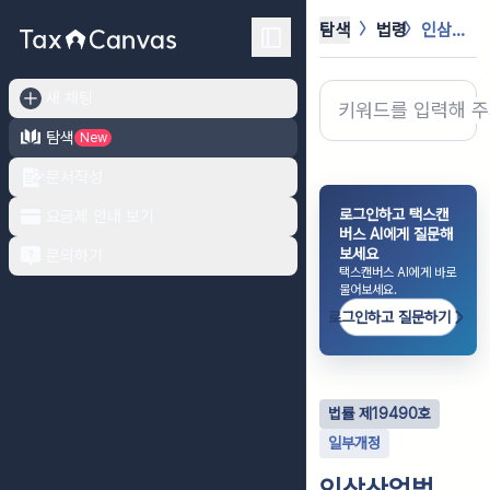
탐색
법령
인삼산업법
새 채팅
탐색
New
문서작성
로그인하고 택스캔
요금제 안내 보기
버스 AI에게 질문해
보세요
문의하기
택스캔버스 AI에게 바로
물어보세요.
로그인하고 질문하기
법률
제
19490
호
일부개정
인삼산업법