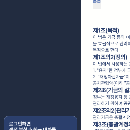
본문
제1조(목적)
이 법은 기금 등의 
을 효율적으로 관리하
목적으로 한다.
제1조의2(정의)
이 법에서 사용하는 
1. "융자"란 정부가
2. "재정차관자금"
공차관협약(이하 "공
제2조(기금의 설
정부는 재정융자 등 
관리하기 위하여 공
제2조의2(관리기
관리기금은 총괄계정
로그인하면
제3조(총괄계정의
쟁점 분석과 최근 대화를