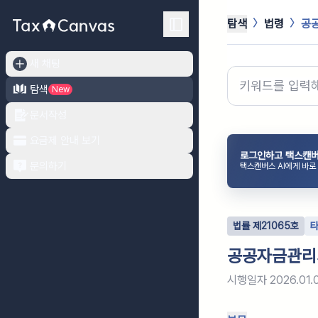
탐색
법령
공
새 채팅
탐색
New
문서작성
요금제 안내 보기
로그인하고 택스캔버
문의하기
택스캔버스 AI에게 바로
법률
제
21065
호
공공자금관리
시행일자
2026.01.