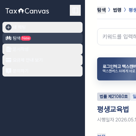
탐색
법령
평
새 채팅
탐색
New
문서작성
요금제 안내 보기
로그인하고 택스캔버
문의하기
택스캔버스 AI에게 바로
법률
제
21080
호
평생교육법
시행일자
2026.05.