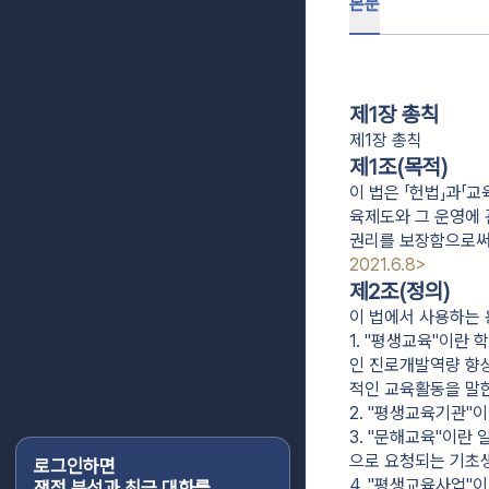
본문
제1장 총칙
제1장 총칙
제1조(목적)
이 법은 「헌법」과「
육제도와 그 운영에 
권리를 보장함으로써 
2021.6.8>
제2조(정의)
이 법에서 사용하는 
1. "평생교육"이란
인 진로개발역량 향상
적인 교육활동을 말
2. "평생교육기관"
3. "문해교육"이
으로 요청되는 기초
로그인하면
4. "평생교육사업"
쟁점 분석과 최근 대화를