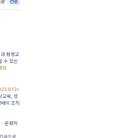
조문
전문
임과 평생교
을 수 있는
개정
023.6.13>
상교육, 성
형태의 조직
적ㆍ문화적
기금으로 