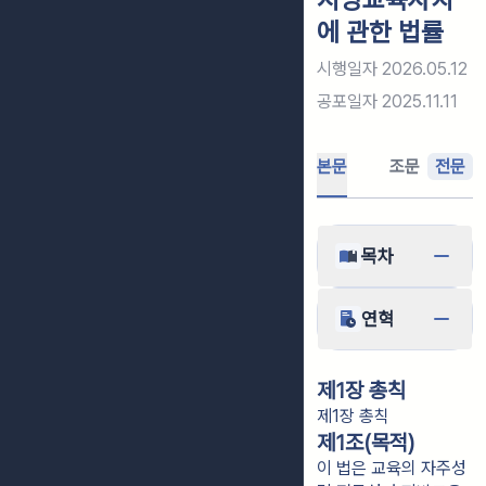
에 관한 법률
시행일자
2026.05.12
공포일자
2025.11.11
본문
조문
전문
목차
연혁
제1장 총칙
제1장 총칙
제1조(목적)
이 법은 교육의 자주성