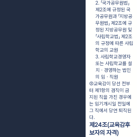
2. 「국가공무원법」 
제2조에 규정된 국
가공무원과 「지방공
무원법」 제2조에 규
정된 지방공무원 및 
「사립학교법」 제2조
의 규정에 따른 사립
학교의 교원
3. 사립학교경영자 
또는 사립학교를 설
치ㆍ경영하는 법인
의 임ㆍ직원
②교육감이 당선 전부
터 제1항의 겸직이 금
지된 직을 가진 경우에
는 임기개시일 전일에 
그 직에서 당연 퇴직된
다.
제24조(교육감후
보자의 자격)