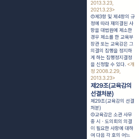
2013.3.23, 
2021.3.23>
⑦제3항 및 제4항의 규
정에 따라 재의결된 사
항을 대법원에 제소한 
경우 제소를 한 교육부
장관 또는 교육감은 그 
의결의 집행을 정지하
게 하는 집행정지결정
을 신청할 수 있다. 
<개
정 2008.2.29, 
2013.3.23>
제29조(교육감의
선결처분)
제29조(교육감의 선결
처분)
①교육감은 소관 사무 
중 시ㆍ도의회의 의결
이 필요한 사항에 대하
여 다음 각 호의 어느 