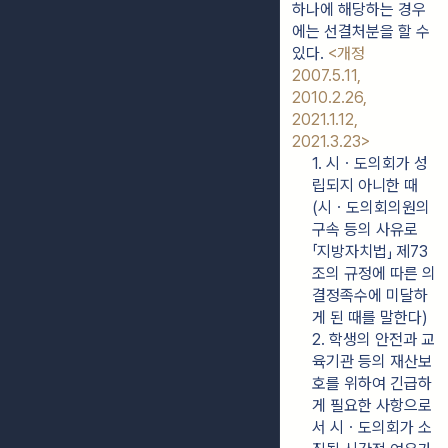
하나에 해당하는 경우
에는 선결처분을 할 수 
있다. 
<개정 
2007.5.11, 
2010.2.26, 
2021.1.12, 
2021.3.23>
1. 시ㆍ도의회가 성
립되지 아니한 때
(시ㆍ도의회의원의 
구속 등의 사유로 
「지방자치법」 제73
조의 규정에 따른 의
결정족수에 미달하
게 된 때를 말한다)
2. 학생의 안전과 교
육기관 등의 재산보
호를 위하여 긴급하
게 필요한 사항으로
서 시ㆍ도의회가 소