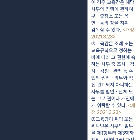
이 경우 교육감은 해당
사무의 집행에 관하여 
구ㆍ출장소 또는 읍ㆍ
면ㆍ동의 장을 지휘ㆍ
감독할 수 있다. 
<개정 
2021.3.23>
③교육감은 조례 또는 
교육규칙으로 정하는 
바에 따라 그 권한에 속
하는 사무 중 조사ㆍ검
사ㆍ검정ㆍ관리 등 주
민의 권리ㆍ의무와 직
접 관계되지 아니하는 
사무를 법인ㆍ단체 또
는 그 기관이나 개인에
게 위탁할 수 있다. 
<개
정 2021.3.23>
④교육감이 위임 또는 
위탁받은 사무의 일부
를 제1항부터 제3항까
지의 규정에 따라 다시 