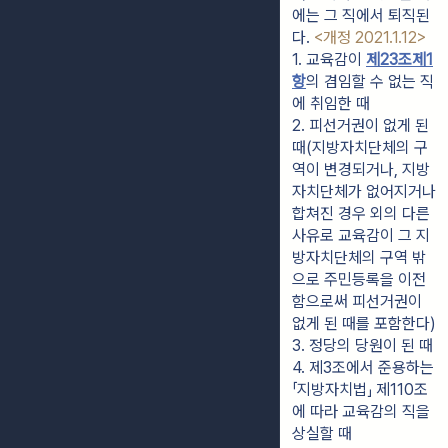
에는 그 직에서 퇴직된
다.
<개정 2021.1.12>
1. 교육감이 
제23조제1
항
의 겸임할 수 없는 직
에 취임한 때
2. 피선거권이 없게 된 
때(지방자치단체의 구
역이 변경되거나, 지방
자치단체가 없어지거나 
합쳐진 경우 외의 다른 
사유로 교육감이 그 지
방자치단체의 구역 밖
으로 주민등록을 이전
함으로써 피선거권이 
없게 된 때를 포함한다)
3. 정당의 당원이 된 때
4. 제3조에서 준용하는 
「지방자치법」 제110조
에 따라 교육감의 직을 
상실할 때