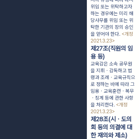
위임 또는 위탁하고자 
하는 경우에는 미리 해
당사무를 위임 또는 위
탁한 기관의 장의 승인
을 얻어야 한다. 
<개정 
2021.3.23>
제27조(직원의 임
용 등)
교육감은 소속 공무원
을 지휘ㆍ감독하고 법
령과 조례ㆍ교육규칙으
로 정하는 바에 따라 그
임용ㆍ교육훈련ㆍ복무
ㆍ징계 등에 관한 사항
을 처리한다.
<개정
2021.3.23>
제28조(시ㆍ도의
회 등의 의결에 대
한 재의와 제소)