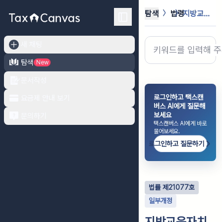
탐색
법령
지방교육자치에 관한 법률
새 채팅
탐색
New
문서작성
로그인하고 택스캔
요금제 안내 보기
버스 AI에게 질문해
보세요
문의하기
택스캔버스 AI에게 바로
물어보세요.
로그인하고 질문하기
법률
제
21077
호
일부개정
지방교육자치