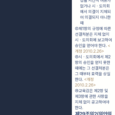
집될 시간적 여유가 
없거나 시ㆍ도의회
에서 의결이 지체되
어 의결되지 아니한 
때
②제1항의 규정에 따른 
선결처분은 지체 없이 
시ㆍ도의회에 보고하여 
승인을 얻어야 한다. 
<
개정 2010.2.26>
③시ㆍ도의회에서 제2
항의 승인을 얻지 못한 
때에는 그 선결처분은 
그 때부터 효력을 상실
한다. 
<개정 
2010.2.26>
④교육감은 제2항 및 
제3항에 관한 사항을 
지체 없이 공고하여야 
한다.
제29조의2(의안의