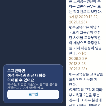
른 고위공무원단에 속
하는 일반직공무원 또
는 장학관으로 보한다. 
<개정 2020.12.22, 
2021.3.23>
②부교육감은 해당 시
ㆍ도의 교육감이 추천
한 사람을 교육부장관
의 제청으로 국무총리
를 거쳐 대통령이 임명
한다. 
<개정 
2008.2.29, 
2013.3.23, 
2021.3.23>
로그인하면
③부교육감은 교육감을 
쟁점 분석과 최근 대화를
보좌하여 사무를 처리
이어볼 수 있어요
예규·판례·법령 기준으로 분석한 결과를
한다.
저장하고 이어서 확인하세요.
④제1항의 규정에 따라 
로그인
부교육감 2인을 두는 
경우에 그 사무 분장에 
관한 사항은 대통령령