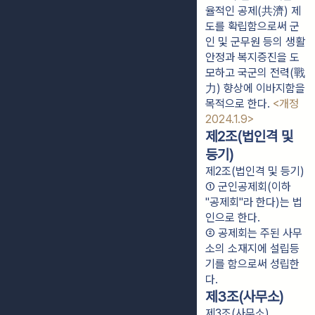
율적인 공제(共濟) 제
도를 확립함으로써 군
인 및 군무원 등의 생활
안정과 복지증진을 도
모하고 국군의 전력(戰
力) 향상에 이바지함을
목적으로 한다.
<개정
2024.1.9>
제2조(법인격 및
등기)
제2조(법인격 및 등기)
① 군인공제회(이하 
"공제회"라 한다)는 법
인으로 한다.
② 공제회는 주된 사무
소의 소재지에 설립등
기를 함으로써 성립한
다.
제3조(사무소)
제3조(사무소)