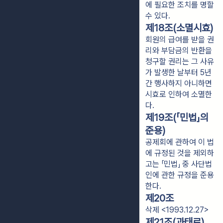
에 필요한 조치를 명할
수 있다.
제18조(소멸시효)
회원의 급여를 받을 권
리와 부담금의 반환을
청구할 권리는 그 사유
가 발생한 날부터 5년
간 행사하지 아니하면
시효로 인하여 소멸한
다.
제19조(「민법」의
준용)
공제회에 관하여 이 법
에 규정된 것을 제외하
고는 「민법」 중 사단법
인에 관한 규정을 준용
한다.
제20조
삭제 <1993.12.27>
제21조(과태료)