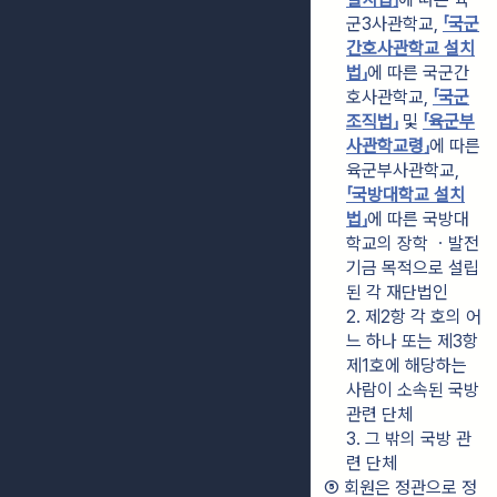
군3사관학교, 
「국군
간호사관학교 설치
법」
에 따른 국군간
호사관학교, 
「국군
조직법」
 및 
「육군부
사관학교령」
에 따른 
육군부사관학교, 
「국방대학교 설치
법」
에 따른 국방대
학교의 장학 ㆍ발전
기금 목적으로 설립
된 각 재단법인
2. 제2항 각 호의 어
느 하나 또는 제3항
제1호에 해당하는 
사람이 소속된 국방 
관련 단체
3. 그 밖의 국방 관
련 단체
⑤ 회원은 정관으로 정