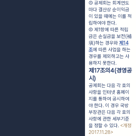
① 공제회는 회계연도
마다 결산상 순이익금
이 있을 때에는 이를 적
립하여야 한다.
② 제1항에 따른 적립
금은 손실금을 보전(補
塡)하는 경우와 
제14
조
에 따른 사업을 하는 
경우를 제외하고는 사
용하지 못한다.
제17조의4(경영공
시)
공제회는 다음 각 호의
사항을 인터넷 홈페이
지를 통하여 공시하여
야 한다. 이 경우 국방
부장관은 다음 각 호의
사항에 관한 세부기준
을 정할 수 있다.
<개정
2017.11.28>