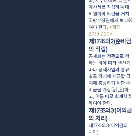
록, 재무상태표 및 손익
계산서를 작성하여 대
의원회의 의결을 거쳐 
국방부장관에게 보고하
여야 한다. 
<개정 
2015.7.20>
제17조의2(준비금
의 적립)
공제회는 정관으로 정
하는 바에 따라 결산기
마다 공제사업의 종류
별로 장래에 지급할 급
여에 충당하기 위한 준
비금을 계상(計上)하
고, 이를 따로 회계처리
하여야 한다.
제17조의3(이익금
의 처리)
제17조의3(이익금의
처리)