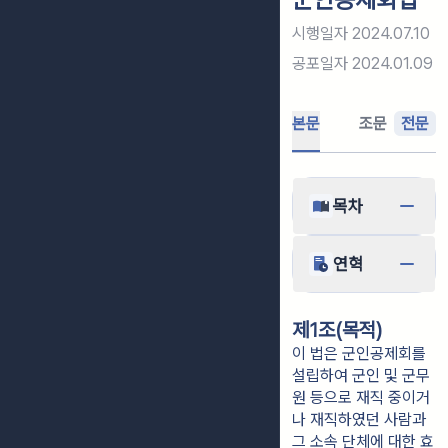
시행일자
2024.07.10
공포일자
2024.01.09
본문
조문
전문
목차
연혁
제1조(목적)
이 법은 군인공제회를
설립하여 군인 및 군무
원 등으로 재직 중이거
나 재직하였던 사람과
그 소속 단체에 대한 효