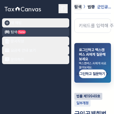
탐색
법령
군인공제회법
새 채팅
탐색
New
문서작성
로그인하고 택스캔
요금제 안내 보기
버스 AI에게 질문해
보세요
문의하기
택스캔버스 AI에게 바로
물어보세요.
로그인하고 질문하기
법률
제
19949
호
일부개정
군인공제회법