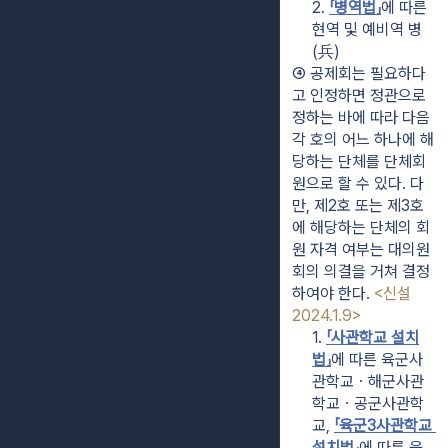
2. 
「병역법」
에 따른 
현역 및 예비역 병
(兵)
④ 공제회는 필요하다
고 인정하면 정관으로 
정하는 바에 따라 다음 
각 호의 어느 하나에 해
당하는 단체를 단체회
원으로 할 수 있다. 다
만, 제2호 또는 제3호
에 해당하는 단체의 회
원 자격 여부는 대의원
회의 의결을 거쳐 결정
하여야 한다. 
<신설 
2024.1.9>
1. 
「사관학교 설치
법」
에 따른 육군사
관학교ㆍ해군사관
학교ㆍ공군사관학
교, 
「육군3사관학교 
설치법」
에 따른 육