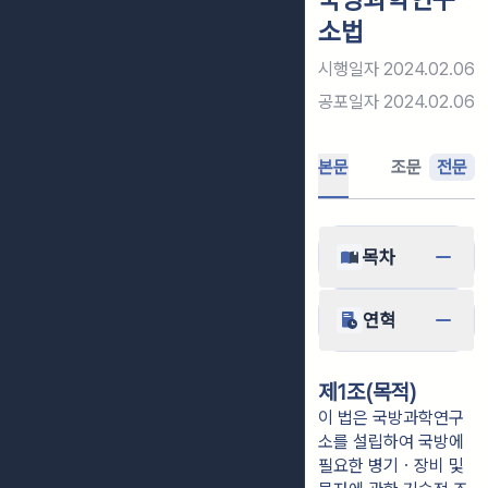
소법
시행일자
2024.02.06
공포일자
2024.02.06
본문
조문
전문
목차
연혁
제1조(목적)
이 법은 국방과학연구
소를 설립하여 국방에
필요한 병기ㆍ장비 및