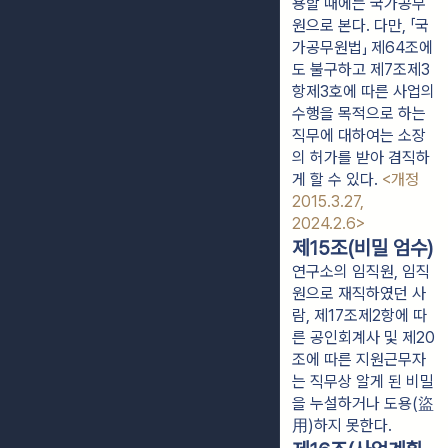
용할 때에는 국가공무
원으로 본다. 다만, 「국
가공무원법」 제64조에
도 불구하고 제7조제3
항제3호에 따른 사업의
수행을 목적으로 하는
직무에 대하여는 소장
의 허가를 받아 겸직하
게 할 수 있다.
<개정
2015.3.27,
2024.2.6>
제15조(비밀 엄수)
연구소의 임직원, 임직
원으로 재직하였던 사
람, 제17조제2항에 따
른 공인회계사 및 제20
조에 따른 지원근무자
는 직무상 알게 된 비밀
을 누설하거나 도용(盜
用)하지 못한다.