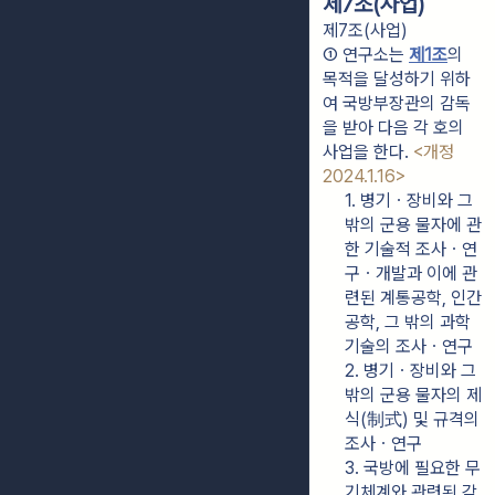
제7조(사업)
제7조(사업)
① 연구소는 
제1조
의 
목적을 달성하기 위하
여 국방부장관의 감독
을 받아 다음 각 호의 
사업을 한다. 
<개정 
2024.1.16>
1. 병기ㆍ장비와 그 
밖의 군용 물자에 관
한 기술적 조사ㆍ연
구ㆍ개발과 이에 관
련된 계통공학, 인간
공학, 그 밖의 과학
기술의 조사ㆍ연구
2. 병기ㆍ장비와 그 
밖의 군용 물자의 제
식(制式) 및 규격의 
조사ㆍ연구
3. 국방에 필요한 무
기체계와 관련된 각