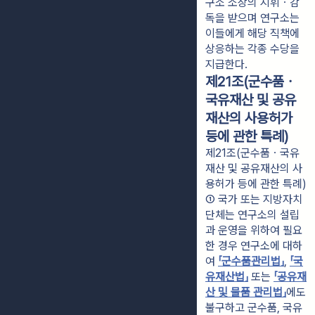
구소 소장의 지휘ㆍ감
독을 받으며 연구소는 
이들에게 해당 직책에 
상응하는 각종 수당을 
지급한다.
제21조(군수품ㆍ
국유재산 및 공유
재산의 사용허가
등에 관한 특례)
제21조(군수품ㆍ국유
재산 및 공유재산의 사
용허가 등에 관한 특례)
① 국가 또는 지방자치
단체는 연구소의 설립
과 운영을 위하여 필요
한 경우 연구소에 대하
여 
「군수품관리법」
, 
「국
유재산법」
 또는 
「공유재
산 및 물품 관리법」
에도 
불구하고 군수품, 국유