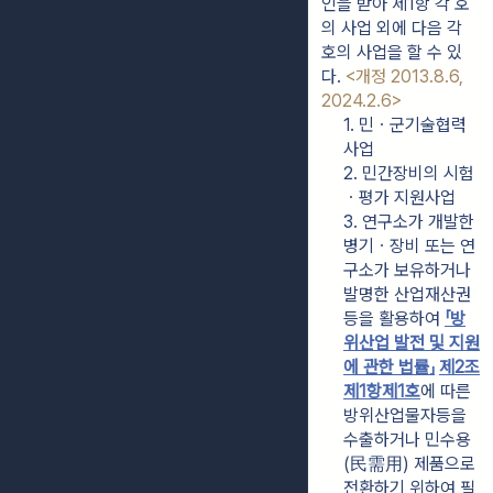
인을 받아 제1항 각 호
의 사업 외에 다음 각 
호의 사업을 할 수 있
다. 
<개정 2013.8.6, 
2024.2.6>
1. 민ㆍ군기술협력
사업
2. 민간장비의 시험
ㆍ평가 지원사업
3. 연구소가 개발한 
병기ㆍ장비 또는 연
구소가 보유하거나 
발명한 산업재산권 
등을 활용하여 
「방
위산업 발전 및 지원
에 관한 법률」
제2조
제1항
제1호
에 따른 
방위산업물자등을 
수출하거나 민수용
(民需用) 제품으로 
전환하기 위하여 필