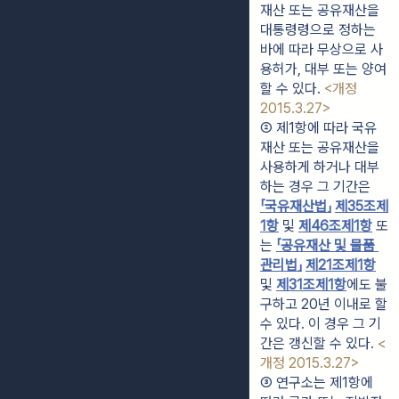
재산 또는 공유재산을 
대통령령으로 정하는 
바에 따라 무상으로 사
용허가, 대부 또는 양여
할 수 있다. 
<개정 
2015.3.27>
② 제1항에 따라 국유
재산 또는 공유재산을 
사용하게 하거나 대부
하는 경우 그 기간은 
「국유재산법」
제35조
제
1항
 및 
제46조
제1항
 또
는 
「공유재산 및 물품 
관리법」
제21조
제1항
및 
제31조
제1항
에도 불
구하고 20년 이내로 할 
수 있다. 이 경우 그 기
간은 갱신할 수 있다. 
<
개정 2015.3.27>
③ 연구소는 제1항에 