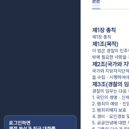
본문
제1장 총칙
제1장 총칙
제1조(목적)
이 법은 경찰의 민주
밖에 필요한 사항을 
제2조(국가와 
국가와 지방자치단체
을 수립ㆍ시행하여야
제3조(경찰의 임
경찰의 임무는 다음 
1. 국민의 생명ㆍ신
2. 범죄의 예방ㆍ진
3. 범죄피해자 보호
4. 경비ㆍ요인경호 
로그인하면
5. 공공안녕에 대한
쟁점 분석과 최근 대화를