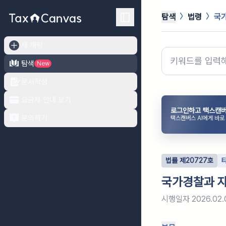
탐색
법령
국가
새 채팅
탐색
New
문서작성
요금제 안내 보기
로그인하고 택스캔버
문의하기
택스캔버스 AI에게 바로
법률
제
20727
호
국가경찰과 자
시행일자
2026.02.