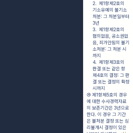
2.  제1항제2호의 
기소유예의 불기소
처분: 그 처분일부터 
3년
3.  제1항제2호의 
혐의없음, 공소권없
음, 죄가안됨의 불기
소처분: 그 처분 시
까지
4.  제1항제3호의 
판결 또는 같은 항 
제4호의 결정: 그 판
결 또는 결정의 확정 
시까지
④ 제1항제5호의 경우
에 대한 수사경력자료
의 보존기간은 3년으로 
한다. 이 경우 그 기간
은 불처분 결정 또는 심
리불개시 결정이 있은 