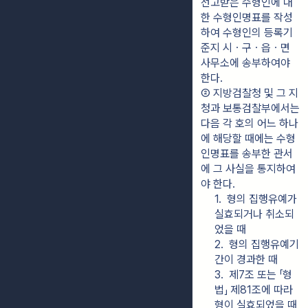
선고받은 수형인에 대
한 수형인명표를 작성
하여 수형인의 등록기
준지 시ㆍ구ㆍ읍ㆍ면 
사무소에 송부하여야 
한다.
② 지방검찰청 및 그 지
청과 보통검찰부에서는 
다음 각 호의 어느 하나
에 해당할 때에는 수형
인명표를 송부한 관서
에 그 사실을 통지하여
야 한다.
1.  형의 집행유예가 
실효되거나 취소되
었을 때
2.  형의 집행유예기
간이 경과한 때
3.  제7조 또는 「형
법」 제81조에 따라 
형이 실효되었을 때