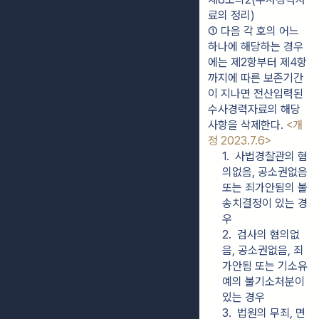
료의 정리)
① 다음 각 호의 어느 
하나에 해당하는 경우
에는 제2항부터 제4항
까지에 따른 보존기간
이 지나면 전산입력된 
수사경력자료의 해당 
사항을 삭제한다. 
<개
정 2023.7.6>
1.  사법경찰관의 혐
의없음, 공소권없음 
또는 죄가안됨의 불
송치결정이 있는 경
우
2.  검사의 혐의없
음, 공소권없음, 죄
가안됨 또는 기소유
예의 불기소처분이 
있는 경우
3.  법원의 무죄, 면