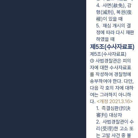
4.  사면(赦免), 감
형(減刑), 복권(復
權)이 있을 때
5.  재심 개시의 결
정에 따라 다시 재판
하였을 때
제5조(수사자료표)
제5조(수사자료표)
① 사법경찰관은 피의
자에 대한 수사자료표
를 작성하여 경찰청에 
송부하여야 한다. 다만, 
다음 각 호의 자에 대하
여는 그러하지 아니하
다. 
<개정 2021.3.16>
1.  즉결심판(卽決
審判) 대상자
2.  사법경찰관이 수
리(受理)한 고소 또
는 고발 사건 중 불