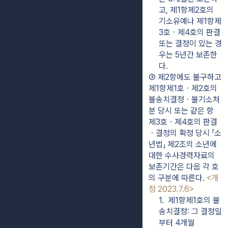
고, 제1항제2호의 
기소유예나 제1항제
3호ㆍ제4호의 판결 
또는 결정이 있는 경
우는 5년간 보존한
다.
③ 제2항에도 불구하고 
제1항제1호ㆍ제2호의 
불송치결정ㆍ불기소처
분 당시 또는 같은 항 
제3호ㆍ제4호의 판결
ㆍ결정의 확정 당시 「소
년법」 제2조의 소년에 
대한 수사경력자료의 
보존기간은 다음 각 호
의 구분에 따른다. 
<개
정 2023.7.6>
1.  제1항제1호의 불
송치결정: 그 결정일
부터 4개월