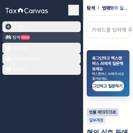
탐색
법령
형의 실효 등에 관한 법률
새 채팅
탐색
New
문서작성
로그인하고 택스캔
요금제 안내 보기
버스 AI에게 질문해
보세요
문의하기
택스캔버스 AI에게 바로
물어보세요.
로그인하고 질문하기
법률
제
19515
호
일부개정
형의 실효 등에