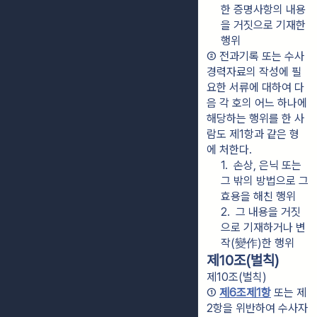
한 증명사항의 내용
을 거짓으로 기재한 
행위
② 전과기록 또는 수사
경력자료의 작성에 필
요한 서류에 대하여 다
음 각 호의 어느 하나에 
해당하는 행위를 한 사
람도 제1항과 같은 형
에 처한다.
1.  손상, 은닉 또는 
그 밖의 방법으로 그 
효용을 해친 행위
2.  그 내용을 거짓
으로 기재하거나 변
작(變作)한 행위
제10조(벌칙)
제10조(벌칙)
① 
제6조제1항
 또는 제
2항을 위반하여 수사자