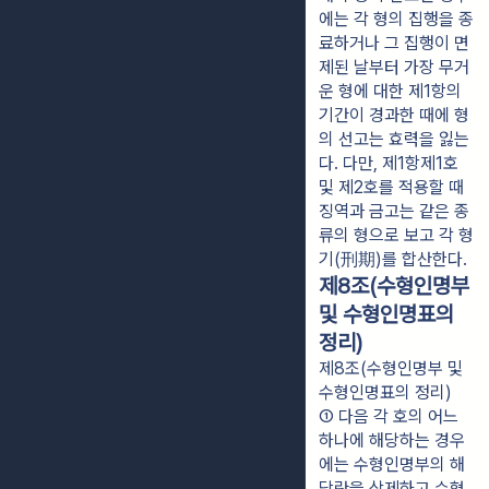
에는 각 형의 집행을 종
료하거나 그 집행이 면
제된 날부터 가장 무거
운 형에 대한 제1항의 
기간이 경과한 때에 형
의 선고는 효력을 잃는
다. 다만, 제1항제1호 
및 제2호를 적용할 때 
징역과 금고는 같은 종
류의 형으로 보고 각 형
기(刑期)를 합산한다.
제8조(수형인명부
및 수형인명표의
정리)
제8조(수형인명부 및
수형인명표의 정리)
① 다음 각 호의 어느 
하나에 해당하는 경우
에는 수형인명부의 해
당란을 삭제하고 수형