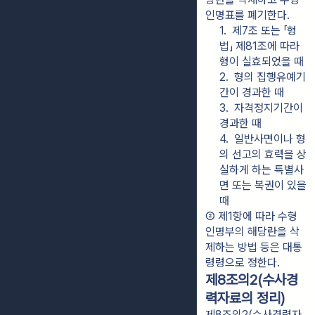
인명표를 폐기한다.
1.  제7조 또는 「형
법」 제81조에 따라 
형이 실효되었을 때
2.  형의 집행유예기
간이 경과한 때
3.  자격정지기간이 
경과한 때
4.  일반사면이나 형
의 선고의 효력을 상
실하게 하는 특별사
면 또는 복권이 있을 
때
② 제1항에 따라 수형
인명부의 해당란을 삭
제하는 방법 등은 대통
령령으로 정한다.
제8조의2(수사경
력자료의 정리)
제8조의2(수사경력자