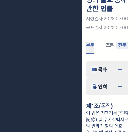
관한 법률
시행일자
2023.07.06
공포일자
2023.07.06
본문
조문
전문
목차
연혁
제1조(목적)
이 법은 전과기록(前科
記錄) 및 수사경력자료
의 관리와 형의 실효