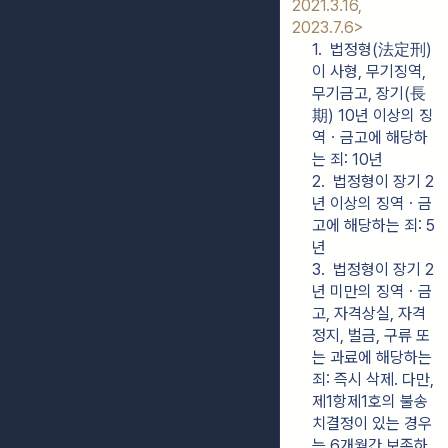
2021.3.16, 
2023.7.6>
1.  법정형(法定刑)
이 사형, 무기징역, 
무기금고, 장기(長
期) 10년 이상의 징
역ㆍ금고에 해당하
는 죄: 10년
2.  법정형이 장기 2
년 이상의 징역ㆍ금
고에 해당하는 죄: 5
년
3.  법정형이 장기 2
년 미만의 징역ㆍ금
고, 자격상실, 자격
정지, 벌금, 구류 또
는 과료에 해당하는 
죄: 즉시 삭제. 다만, 
제1항제1호의 불송
치결정이 있는 경우
는 6개월간 보존하