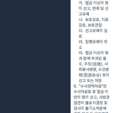
가.  벌금 이상의 형
의 선고, 면제 및 선
고유예
나.  보호감호, 치료
감호, 보호관찰
다.  선고유예의 실
효
라.  집행유예의 취
소
마.  벌금 이상의 형
과 함께 부과된 몰
수, 추징(追徵), 사
회봉사명령, 수강명
령(受講命令) 등의 
선고 또는 처분
6.  "수사경력자료"란 
수사자료표 중 벌금 미
만의 형의 선고, 사법경
찰관의 불송치결정 및 
검사의 불기소처분에 