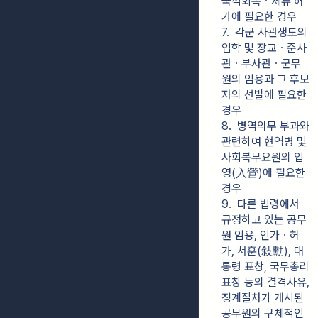
국적회복ㆍ체류 허
가에 필요한 경우
7.  각군 사관생도의 
입학 및 장교ㆍ준사
관ㆍ부사관ㆍ군무
원의 임용과 그 후보
자의 선발에 필요한 
경우
8.  병역의무 부과와 
관련하여 현역병 및 
사회복무요원의 입
영(入營)에 필요한 
경우
9.  다른 법령에서 
규정하고 있는 공무
원 임용, 인가ㆍ허
가, 서훈(敍勳), 대
통령 표창, 국무총리 
표창 등의 결격사유, 
징계절차가 개시된 
공무원의 구체적인 