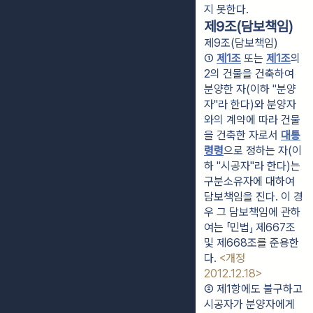
지 못한다.
제9조(담보책임)
제9조(담보책임)
① 
제1조
 또는 
제1조
의
2의 건물을 건축하여 
분양한 자(이하 "분양
자"라 한다)와 분양자
와의 계약에 따라 건물
을 건축한 자로서 
대통
령령
으로 정하는 자(이
하 "시공자"라 한다)는 
구분소유자에 대하여 
담보책임을 진다. 이 경
우 그 담보책임에 관하
여는 「민법」 제667조 
및 제668조를 준용한
다. 
<개정 
2012.12.18>
② 제1항에도 불구하고 
시공자가 분양자에게 