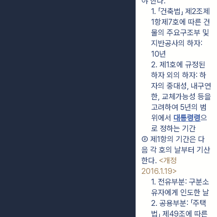
야 한다.
1. 「건축법」 제2조제
1항제7호에 따른 건
물의 주요구조부 및 
지반공사의 하자: 
10년
2. 제1호에 규정된 
하자 외의 하자: 하
자의 중대성, 내구연
한, 교체가능성 등을 
고려하여 5년의 범
위에서 
대통령령
으
로 정하는 기간
② 제1항의 기간은 다
음 각 호의 날부터 기산
한다. 
<개정 
2016.1.19>
1. 전유부분: 구분소
유자에게 인도한 날
2. 공용부분: 「주택
법」 제49조에 따른 