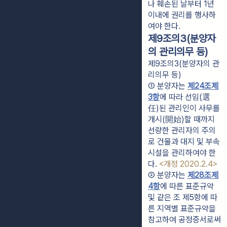
나 훼손된 날부터 1년 
이내에 권리를 행사하
여야 한다.
제9조의3(분양자
의 관리의무 등)
제9조의3(분양자의 관
리의무 등)
① 분양자는 
제24조제
3항
에 따라 선임(選
任)된 관리인이 사무를 
개시(開始)할 때까지 
선량한 관리자의 주의
로 건물과 대지 및 부속
시설을 관리하여야 한
다. 
<개정 2020.2.4>
② 분양자는 
제28조제
4항
에 따른 표준규약 
및 같은 조 제5항에 따
른 지역별 표준규약을 
참고하여 공정증서로써 