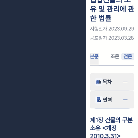
유 및 관리에 관
한 법률
시행일자
2023.09.29
공포일자
2023.03.28
본문
조문
전문
목차
연혁
제1장 건물의 구분
소유 <개정
2010.3.31>