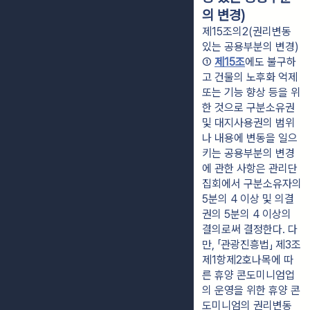
의 변경)
제15조의2(권리변동
있는 공용부분의 변경)
① 
제15조
에도 불구하
고 건물의 노후화 억제 
또는 기능 향상 등을 위
한 것으로 구분소유권 
및 대지사용권의 범위
나 내용에 변동을 일으
키는 공용부분의 변경
에 관한 사항은 관리단
집회에서 구분소유자의 
5분의 4 이상 및 의결
권의 5분의 4 이상의 
결의로써 결정한다. 다
만, 「관광진흥법」 제3조
제1항제2호나목에 따
른 휴양 콘도미니엄업
의 운영을 위한 휴양 콘
도미니엄의 권리변동 