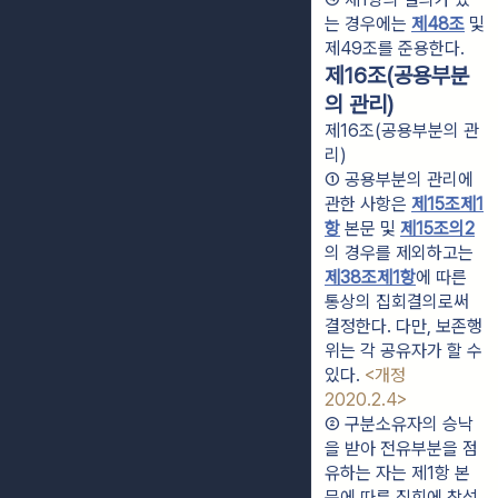
는 경우에는 
제48조
 및 
제49조를 준용한다.
제16조(공용부분
의 관리)
제16조(공용부분의 관
리)
① 공용부분의 관리에 
관한 사항은 
제15조제1
항
 본문 및 
제15조의2
의 경우를 제외하고는 
제38조제1항
에 따른 
통상의 집회결의로써 
결정한다. 다만, 보존행
위는 각 공유자가 할 수 
있다. 
<개정 
2020.2.4>
② 구분소유자의 승낙
을 받아 전유부분을 점
유하는 자는 제1항 본
문에 따른 집회에 참석