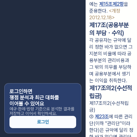
에는 
제15조제2항
을 
준용한다. 
<개정 
2012.12.18>
제17조(공용부분
의 부담ㆍ수익)
각 공유자는 규약에 달
리 정한 바가 없으면 그
지분의 비율에 따라 공
용부분의 관리비용과
그 밖의 의무를 부담하
며 공용부분에서 생기
는 이익을 취득한다.
제17조의2(수선적
로그인하면
립금)
쟁점 분석과 최근 대화를
제17조의2(수선적립
이어볼 수 있어요
예규·판례·법령 기준으로 분석한 결과를
금)
저장하고 이어서 확인하세요.
① 
제23조
에 따른 관리
로그인
단(이하 "관리단"이라 
한다)은 규약에 달리 정
한 바가 없으면 관리단