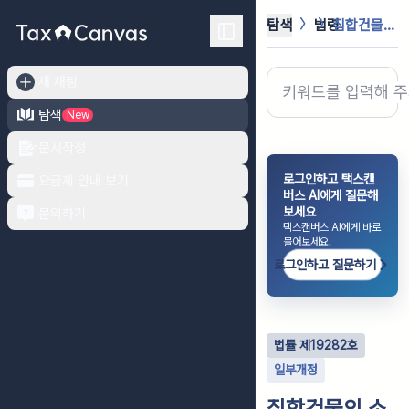
탐색
법령
집합건물의 소유 및 관리에 관한 법률
새 채팅
탐색
New
문서작성
로그인하고 택스캔
요금제 안내 보기
버스 AI에게 질문해
보세요
문의하기
택스캔버스 AI에게 바로
물어보세요.
로그인하고 질문하기
법률
제
19282
호
일부개정
집합건물의 소