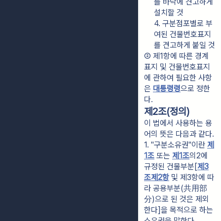
를 바닥에 견고하게 
설치할 것
4. 구분점포별로 부
여된 건물번호표지
를 견고하게 붙일 것
② 제1항에 따른 경계
표지 및 건물번호표지
에 관하여 필요한 사항
은 
대통령령
으로 정한
다.
제2조(정의)
이 법에서 사용하는 용
어의 뜻은 다음과 같다.
1. "구분소유권"이란 
제
1조
 또는 
제1조
의2에 
규정된 건물부분[
제3
조제2항
 및 제3항에 따
라 공용부분(共用部
分)으로 된 것은 제외
한다]을 목적으로 하는 
소유권을 말한다.