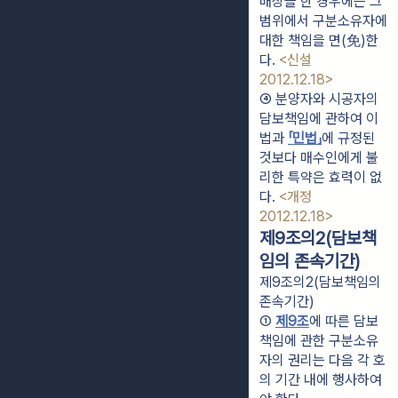
배상을 한 경우에는 그 
범위에서 구분소유자에 
대한 책임을 면(免)한
다. 
<신설 
2012.12.18>
④ 분양자와 시공자의 
담보책임에 관하여 이 
법과 
「민법」
에 규정된 
것보다 매수인에게 불
리한 특약은 효력이 없
다. 
<개정 
2012.12.18>
제9조의2(담보책
임의 존속기간)
제9조의2(담보책임의
존속기간)
① 
제9조
에 따른 담보
책임에 관한 구분소유
자의 권리는 다음 각 호
의 기간 내에 행사하여