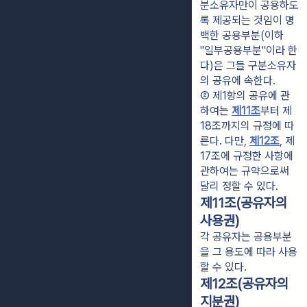
분소유자만이 공용하도
록 제공되는 것임이 명
백한 공용부분(이하 
"일부공용부분"이라 한
다)은 그들 구분소유자
의 공유에 속한다.
② 제1항의 공유에 관
하여는 
제11조
부터 제
18조까지의 규정에 따
른다. 다만, 
제12조
, 제
17조에 규정한 사항에 
관하여는 규약으로써 
달리 정할 수 있다.
제11조(공유자의
사용권)
각 공유자는 공용부분
을 그 용도에 따라 사용
할 수 있다.
제12조(공유자의
지분권)