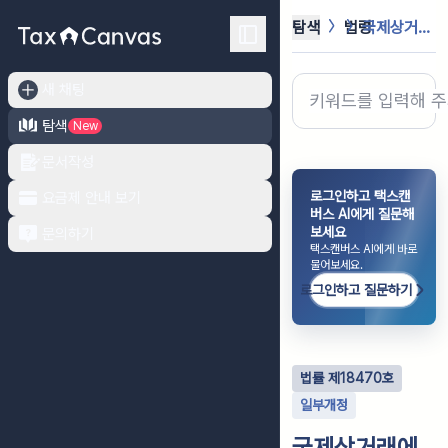
탐색
법령
국제상거래에 있어서 외국공무원에 대한...
새 채팅
탐색
New
문서작성
로그인하고 택스캔
요금제 안내 보기
버스 AI에게 질문해
보세요
문의하기
택스캔버스 AI에게 바로
물어보세요.
로그인하고 질문하기
법률
제
18470
호
일부개정
국제상거래에