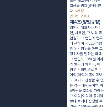
또는 제2항에서 정한 
벌금을 병과(倂科)한
다. 
<개정 
2018.12.18>
제4조(양벌규정)
법인의 대표자나 대리
인, 사용인, 그 밖의 종
업원이 그 법인의 업무
에 관하여 제3조제1항
의 위반행위를 하면 그
행위자를 벌하는 외에
그 법인도 10억원 이하
의 벌금에 처한다. 이
경우 범죄행위로 얻은
이익(이익이 공여액보
다 적거나 산정할 수 없
는 경우에는 공여액)이
5억원을 초과할 때에는
그 이익(이익이 공여액
보다 적거나 산정할 수
없는 경우에는 공여액)