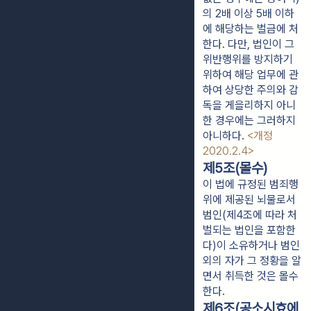
의 2배 이상 5배 이하
에 해당하는 벌금에 처
한다. 다만, 법인이 그
위반행위를 방지하기
위하여 해당 업무에 관
하여 상당한 주의와 감
독을 게을리하지 아니
한 경우에는 그러하지
아니하다.
<개정
2020.2.4>
제5조(몰수)
이 법에 규정된 범죄행
위에 제공된 뇌물로서
범인(제4조에 따라 처
벌되는 법인을 포함한
다)이 소유하거나 범인
외의 자가 그 정황을 알
면서 취득한 것은 몰수
한다.
제6조(공소시효에