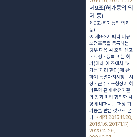
2016.1.6, 2025.10.1>
제9조(허가등의 의
제 등)
제9조(허가등의 의제
등)
① 제8조에 따라 대규
모점포등을 등록하는 
경우 다음 각 호의 신고
ㆍ지정ㆍ등록 또는 허
가(이하 이 조에서 "허
가등"이라 한다)에 관
하여 특별자치시장ㆍ시
장ㆍ군수ㆍ구청장이 허
가등의 관계 행정기관
의 장과 미리 협의한 사
항에 대해서는 해당 허
가등을 받은 것으로 본
다. 
<개정 2015.11.20, 
2016.1.6, 2017.1.17, 
2020.12.29, 