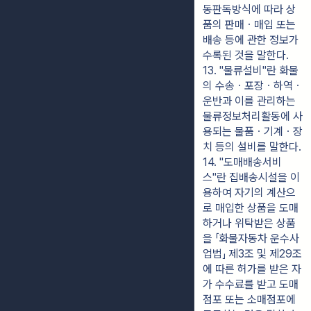
동판독방식에 따라 상
품의 판매ㆍ매입 또는 
배송 등에 관한 정보가 
수록된 것을 말한다.
13. "물류설비"란 화물
의 수송ㆍ포장ㆍ하역ㆍ
운반과 이를 관리하는 
물류정보처리활동에 사
용되는 물품ㆍ기계ㆍ장
치 등의 설비를 말한다.
14. "도매배송서비
스"란 집배송시설을 이
용하여 자기의 계산으
로 매입한 상품을 도매
하거나 위탁받은 상품
을 「화물자동차 운수사
업법」 제3조 및 제29조
에 따른 허가를 받은 자
가 수수료를 받고 도매
점포 또는 소매점포에 