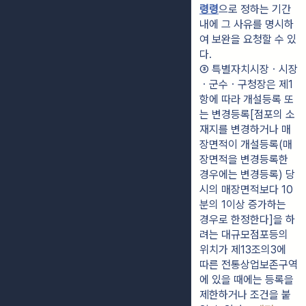
령령
으로 정하는 기간 
내에 그 사유를 명시하
여 보완을 요청할 수 있
다.
③ 특별자치시장ㆍ시장
ㆍ군수ㆍ구청장은 제1
항에 따라 개설등록 또
는 변경등록[점포의 소
재지를 변경하거나 매
장면적이 개설등록(매
장면적을 변경등록한 
경우에는 변경등록) 당
시의 매장면적보다 10
분의 1이상 증가하는 
경우로 한정한다]을 하
려는 대규모점포등의 
위치가 제13조의3에 
따른 전통상업보존구역
에 있을 때에는 등록을 
제한하거나 조건을 붙