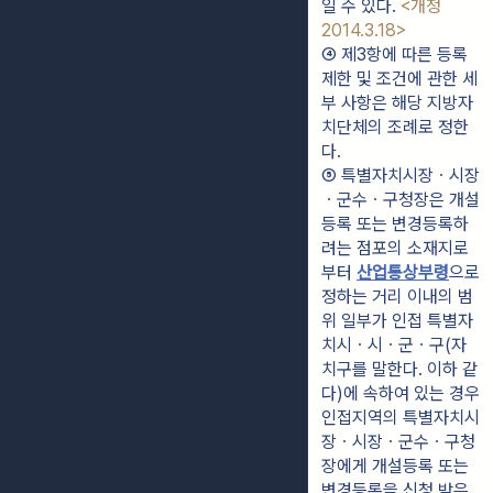
일 수 있다. 
<개정 
2014.3.18>
④ 제3항에 따른 등록 
제한 및 조건에 관한 세
부 사항은 해당 지방자
치단체의 조례로 정한
다.
⑤ 특별자치시장ㆍ시장
ㆍ군수ㆍ구청장은 개설
등록 또는 변경등록하
려는 점포의 소재지로
부터 
산업통상부령
으로 
정하는 거리 이내의 범
위 일부가 인접 특별자
치시ㆍ시ㆍ군ㆍ구(자
치구를 말한다. 이하 같
다)에 속하여 있는 경우 
인접지역의 특별자치시
장ㆍ시장ㆍ군수ㆍ구청
장에게 개설등록 또는 
변경등록을 신청 받은 