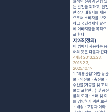
율적인 진흥과 균형 있
는 발전을 꾀하고, 건전
한 상거래질서를 세움
으로써 소비자를 보호
하고 국민경제의 발전
에 이바지함을 목적으
로 한다.
제2조(정의)
이 법에서 사용하는 용
어의 뜻은 다음과 같다.
<개정 2013.3.23,
2015.2.3,
2025.10.1>
1. "유통산업"이란 농산
물ㆍ임산물ㆍ축산물ㆍ
수산물(가공물 및 조리
물을 포함한다) 및 공산
품의 도매ㆍ소매 및 이
를 경영하기 위한 보관
ㆍ배송ㆍ포장과 이와 