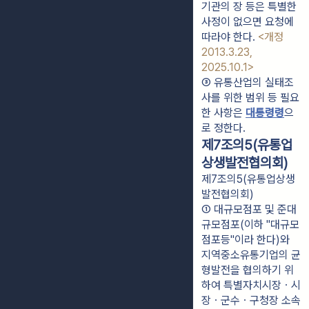
기관의 장 등은 특별한 
사정이 없으면 요청에 
따라야 한다. 
<개정 
2013.3.23, 
2025.10.1>
③ 유통산업의 실태조
사를 위한 범위 등 필요
한 사항은 
대통령령
으
로 정한다.
제7조의5(유통업
상생발전협의회)
제7조의5(유통업상생
발전협의회)
① 대규모점포 및 준대
규모점포(이하 "대규모
점포등"이라 한다)와 
지역중소유통기업의 균
형발전을 협의하기 위
하여 특별자치시장ㆍ시
장ㆍ군수ㆍ구청장 소속