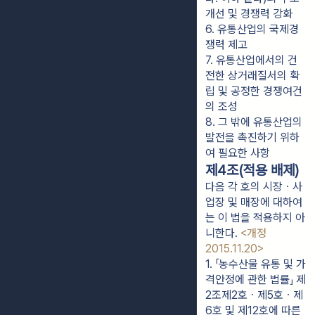
개선 및 경쟁력 강화
6. 유통산업의 국제경
쟁력 제고
7. 유통산업에서의 건
전한 상거래질서의 확
립 및 공정한 경쟁여건
의 조성
8. 그 밖에 유통산업의 
발전을 촉진하기 위하
여 필요한 사항
제4조(적용 배제)
다음 각 호의 시장ㆍ사
업장 및 매장에 대하여
는 이 법을 적용하지 아
니한다.
<개정
2015.11.20>
1. 「농수산물 유통 및 가
격안정에 관한 법률」 제
2조제2호ㆍ제5호ㆍ제
6호 및 제12호에 따른 