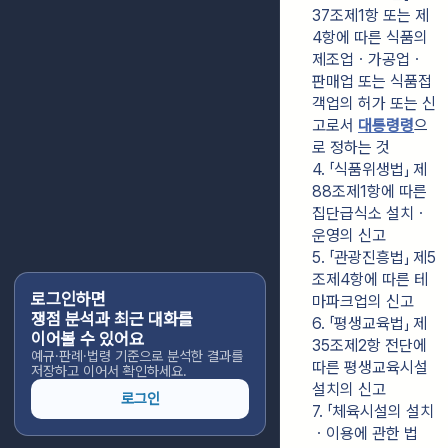
37조제1항 또는 제
4항에 따른 식품의 
제조업ㆍ가공업ㆍ
판매업 또는 식품접
객업의 허가 또는 신
고로서 
대통령령
으
로 정하는 것
4. 「식품위생법」 제
88조제1항에 따른 
집단급식소 설치ㆍ
운영의 신고
5. 「관광진흥법」 제5
조제4항에 따른 테
로그인하면
마파크업의 신고
쟁점 분석과 최근 대화를
6. 「평생교육법」 제
이어볼 수 있어요
35조제2항 전단에 
예규·판례·법령 기준으로 분석한 결과를
따른 평생교육시설 
저장하고 이어서 확인하세요.
설치의 신고
로그인
7. 「체육시설의 설치
ㆍ이용에 관한 법