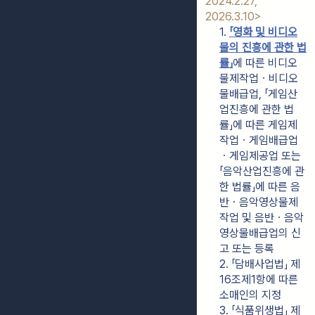
2024.2.27, 
2026.3.10>
1. 
「영화 및 비디오
물의 진흥에 관한 법
률」
에 따른 비디오
물제작업ㆍ비디오
물배급업, 「게임산
업진흥에 관한 법
률」에 따른 게임제
작업ㆍ게임배급업
ㆍ게임제공업 또는 
「음악산업진흥에 관
한 법률」에 따른 음
반ㆍ음악영상물제
작업 및 음반ㆍ음악
영상물배급업의 신
고 또는 등록
2. 「담배사업법」 제
16조제1항에 따른 
소매인의 지정
3. 「식품위생법」 제