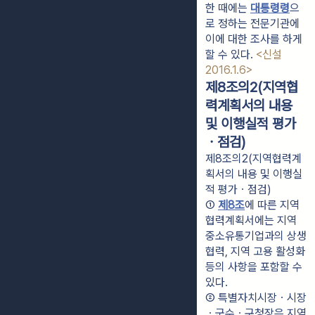
한 때에는 
대통령령
으
로 정하는 전문기관에 
이에 대한 조사를 하게 
할 수 있다. 
<신설 
2016.1.6>
제8조의2(지역협
력계획서의 내용
및 이행실적 평가
ㆍ점검)
제8조의2(지역협력계
획서의 내용 및 이행실
적 평가ㆍ점검)
① 
제8조
에 따른 지역
협력계획서에는 지역 
중소유통기업과의 상생
협력, 지역 고용 활성화 
등의 사항을 포함할 수 
있다.
② 특별자치시장ㆍ시장
ㆍ군수ㆍ구청장은 지역