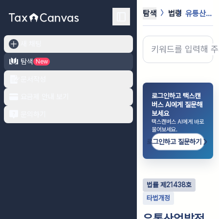
탐색
법령
유통산업발전법
새 채팅
탐색
New
문서작성
로그인하고 택스캔
요금제 안내 보기
버스 AI에게 질문해
보세요
문의하기
택스캔버스 AI에게 바로
물어보세요.
로그인하고 질문하기
법률
제
21438
호
타법개정
유통산업발전