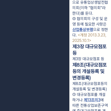
으로 유통업상생발전협
의회(이하 "협의회"라 
한다)를 둔다.
② 협의회의 구성 및 운
영 등에 필요한 사항은 
산업통상부령
으로 정한
다. 
<개정 2013.3.23, 
2025.10.1>
제3장 대규모점포
등
제3장 대규모점포 등
제8조(대규모점포
등의 개설등록 및
변경등록)
제8조(대규모점포등의
개설등록 및 변경등록)
① 대규모점포를 개설
하거나 
제13조의3
에 
따른 전통상업보존구역
에 준대규모점포를 개