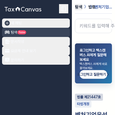
탐색
법령
벤처기업육성에 관한 특별법
새 채팅
탐색
New
문서작성
로그인하고 택스캔
요금제 안내 보기
버스 AI에게 질문해
보세요
문의하기
택스캔버스 AI에게 바로
물어보세요.
로그인하고 질문하기
법률
제
21447
호
타법개정
벤처기업육성