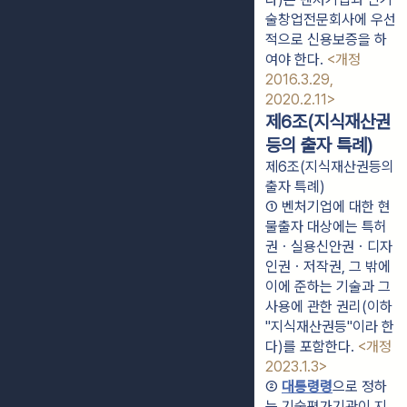
술창업전문회사에 우선
적으로 신용보증을 하
여야 한다.
<개정
2016.3.29,
2020.2.11>
제6조(지식재산권
등의 출자 특례)
제6조(지식재산권등의
출자 특례)
① 벤처기업에 대한 현
물출자 대상에는 특허
권ㆍ실용신안권ㆍ디자
인권ㆍ저작권, 그 밖에 
이에 준하는 기술과 그 
사용에 관한 권리(이하 
"지식재산권등"이라 한
다)를 포함한다. 
<개정 
2023.1.3>
② 
대통령령
으로 정하
는 기술평가기관이 지