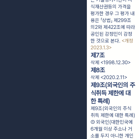
식재산권등의 가격을 
평가한 경우 그 평가 내
용은 「상법」 제299조
의2와 제422조에 따라 
공인된 감정인이 감정
한 것으로 본다. 
<개정 
2023.1.3>
제7조
삭제 <1998.12.30>
제8조
삭제 <2020.2.11>
제9조(외국인의 주
식취득 제한에 대
한 특례)
제9조(외국인의 주식
취득 제한에 대한 특례)
① 외국인(대한민국에 
6개월 이상 주소나 거
소를 두지 아니한 개인