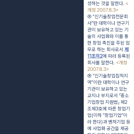
성하는 것을 말한다. 
<
개정 2007.8.3>
⑧ "신기술창업전문회
사"란 대학이나 연구기
관이 보유하고 있는 기
술의 사업화와 이를 통
한 창업 촉진을 주된 업
무로 하는 회사로서 
제
11조의2
에 따라 등록된 
회사를 말한다. 
<개정 
2007.8.3>
⑨ "신기술창업집적지
역"이란 대학이나 연구
기관이 보유하고 있는 
교지나 부지로서 「중소
기업창업 지원법」 제2
조제3호에 따른 창업기
업(이하 "창업기업"이
라 한다)과 벤처기업 등
에 사업화 공간을 제공