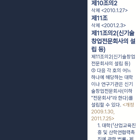
제10조의2
삭제 <2010.1.27>
제11조
삭제 <2001.2.3>
제11조의2(신기술
창업전문회사의 설
립 등)
제11조의2(신기술창업
전문회사의 설립 등)
① 다음 각 호의 어느 
하나에 해당하는 대학
이나 연구기관은 신기
술창업전문회사(이하 
"전문회사"라 한다)를 
설립할 수 있다. 
<개정 
2009.1.30, 
2011.7.25>
1. 대학(「산업교육진
흥 및 산학연협력촉
진에 관한 법률」 제