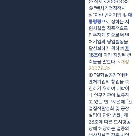
③ 삭제 <2006.3.3>
④ "벤처기업집적시
설"이란 벤처기업 및 
대
통령령
으로 정하는 지
원시설을 집중적으로 
입주하게 함으로써 벤
처기업의 영업활동을 
활성화하기 위하여 
제
18조
에 따라 지정된 건
축물을 말한다. 
<개정 
2007.8.3>
⑤ "실험실공장"이란 
벤처기업의 창업을 촉
진하기 위하여 대학이
나 연구기관이 보유하
고 있는 연구시설에 「산
업집적활성화 및 공장
설립에 관한 법률」 제
28조에 따른 도시형공
장에 해당하는 업종의 
생산시설을 갖춘 사업