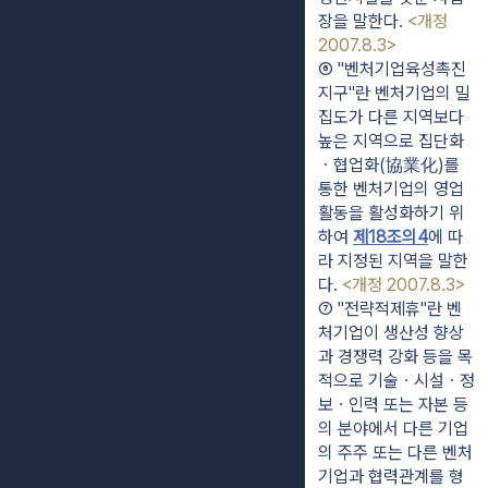
장을 말한다. 
<개정 
2007.8.3>
⑥ "벤처기업육성촉진
지구"란 벤처기업의 밀
집도가 다른 지역보다 
높은 지역으로 집단화
ㆍ협업화(協業化)를 
통한 벤처기업의 영업
활동을 활성화하기 위
하여 
제18조의4
에 따
라 지정된 지역을 말한
다. 
<개정 2007.8.3>
⑦ "전략적제휴"란 벤
처기업이 생산성 향상
과 경쟁력 강화 등을 목
적으로 기술ㆍ시설ㆍ정
보ㆍ인력 또는 자본 등
의 분야에서 다른 기업
의 주주 또는 다른 벤처
기업과 협력관계를 형