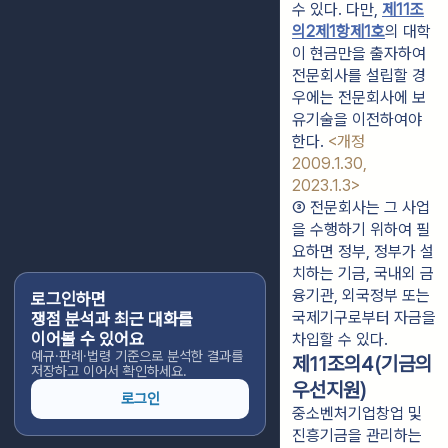
수 있다. 다만, 
제11조
의2제1항제1호
의 대학
이 현금만을 출자하여 
전문회사를 설립할 경
우에는 전문회사에 보
유기술을 이전하여야 
한다. 
<개정 
2009.1.30, 
2023.1.3>
③ 전문회사는 그 사업
을 수행하기 위하여 필
요하면 정부, 정부가 설
치하는 기금, 국내외 금
융기관, 외국정부 또는 
로그인하면
국제기구로부터 자금을 
쟁점 분석과 최근 대화를
이어볼 수 있어요
차입할 수 있다.
예규·판례·법령 기준으로 분석한 결과를
제11조의4(기금의
저장하고 이어서 확인하세요.
우선지원)
로그인
중소벤처기업창업 및
진흥기금을 관리하는