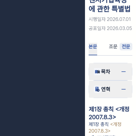
에 관한 특별법
시행일자
2026.07.01
공포일자
2026.03.05
본문
조문
전문
목차
연혁
제1장 총칙 <개정
2007.8.3>
제1장 총칙
<개정
2007.8.3>